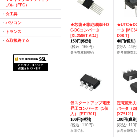
ブル（FFC）
☆工具
パソコン
★芯龍★非絶縁降圧D
★UTC★D
C-DCコンバータ
ータ
[
MC34
トランス
[
XL2596T-ADJ
]
D08-T
]
☆取扱終了☆
150円
(税別)
40円
(税別)
(
税込
:
165円
)
(
税込
:
44円
参考在庫数69点
参考在庫数15
低スタートアップ電圧
定電流出力D
昇圧コンバータ（5個
バータ（2
入）
[
PT1301
]
[
XZ5121
]
100円
(税別)
100円
(税別
(
税込
:
110円
)
(
税込
:
110
在庫切れ
参考在庫数9