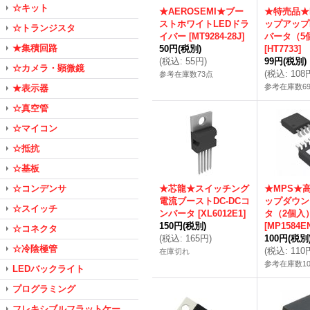
☆キット
★AEROSEMI★ブー
★特売品★
ストホワイトLEDドラ
ップアップD
☆トランジスタ
イバー
[
MT9284-28J
]
バータ（5
★集積回路
50円
(税別)
[
HT7733
]
(
税込
:
55円
)
99円
(税別)
☆カメラ・顕微鏡
(
税込
:
108
参考在庫数73点
参考在庫数6
★表示器
☆真空管
☆マイコン
☆抵抗
☆基板
☆コンデンサ
★芯龍★スイッチング
★MPS★
電流ブーストDC-DCコ
ップダウン
☆スイッチ
ンバータ
[
XL6012E1
]
タ（2個入
150円
(税別)
[
MP1584E
☆コネクタ
(
税込
:
165円
)
100円
(税別
☆冷陰極管
(
税込
:
110
在庫切れ
参考在庫数10
LEDバックライト
プログラミング
フレキシブルフラットケー