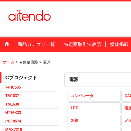
商品カテゴリ一覧
特定商取引法表示
媒体掲載
ホーム
>
★集積回路
>
電源
ICプロジェクト
電源
74HC595
TM1637
コンパレータ
DA
TM1638
LED
電
HT16K33
無線
メ
PCF8574
MAX7219