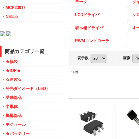
モータ
タ
MCP23017
LCDドライバ
ク
NE555
表示器ドライバ
オ
PWMコントローラ
商品カテゴリ一覧
表示数
:
画像
:
★福袋
★IOP★
56
件
☆速攻☆
発光ダイオード（LED）
受動部品
半導体
機構部品
モジュール
★バッテリー