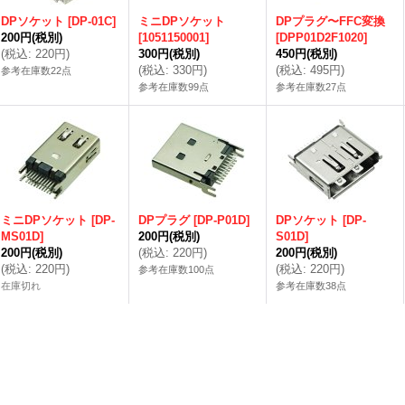
DPソケット
[
DP-01C
]
ミニDPソケット
DPプラグ〜FFC変換
200円
(税別)
[
1051150001
]
[
DPP01D2F1020
]
(
税込
:
220円
)
300円
(税別)
450円
(税別)
(
税込
:
330円
)
(
税込
:
495円
)
参考在庫数22点
参考在庫数99点
参考在庫数27点
ミニDPソケット
[
DP-
DPプラグ
[
DP-P01D
]
DPソケット
[
DP-
MS01D
]
200円
(税別)
S01D
]
200円
(税別)
(
税込
:
220円
)
200円
(税別)
(
税込
:
220円
)
(
税込
:
220円
)
参考在庫数100点
在庫切れ
参考在庫数38点