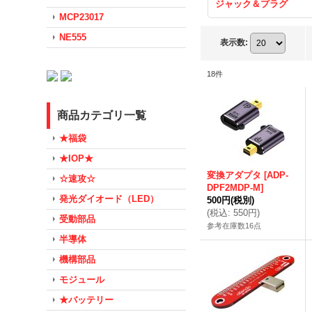
ジャック＆プラグ
MCP23017
NE555
表示数
:
18
件
商品カテゴリ一覧
★福袋
★IOP★
変換アダプタ
[
ADP-
☆速攻☆
DPF2MDP-M
]
発光ダイオード（LED）
500円
(税別)
(
税込
:
550円
)
受動部品
参考在庫数16点
半導体
機構部品
モジュール
★バッテリー