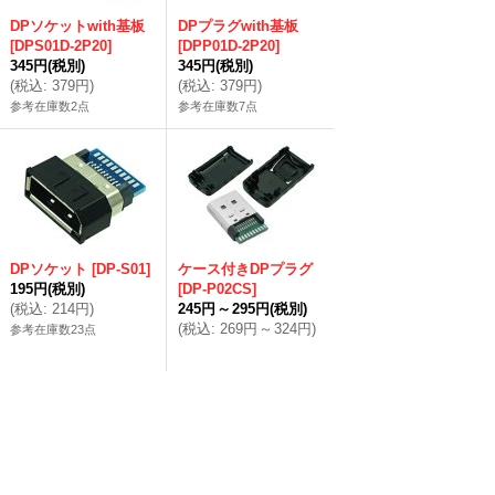
DPソケットwith基板
DPプラグwith基板
[
DPS01D-2P20
]
[
DPP01D-2P20
]
345円
(税別)
345円
(税別)
(
税込
:
379円
)
(
税込
:
379円
)
参考在庫数2点
参考在庫数7点
DPソケット
[
DP-S01
]
ケース付きDPプラグ
195円
(税別)
[
DP-P02CS
]
(
税込
:
214円
)
245円
～
295円
(税別)
(
税込
:
269円
～
324円
)
参考在庫数23点