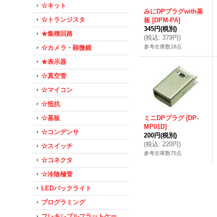
☆キット
みにDPプラグwith基
☆トランジスタ
板
[
DPM-PA
]
345円
(税別)
★集積回路
(
税込
:
379円
)
参考在庫数18点
☆カメラ・顕微鏡
★表示器
☆真空管
☆マイコン
☆抵抗
☆基板
ミニDPプラグ
[
DP-
MP01D
]
☆コンデンサ
200円
(税別)
(
税込
:
220円
)
☆スイッチ
参考在庫数75点
☆コネクタ
☆冷陰極管
LEDバックライト
プログラミング
フレキシブルフラットケー