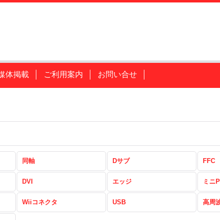
媒体掲載
ご利用案内
お問い合せ
同軸
Dサブ
FFC
DVI
エッジ
ミニP
Wiiコネクタ
USB
高周