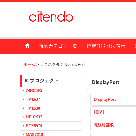
商品カテゴリ一覧
特定商取引法表示
ホーム
>
☆コネクタ
>
DisplayPort
ICプロジェクト
DisplayPort
74HC595
TM1637
DisplayPort
TM1638
HDMI
HT16K33
電線対基板
PCF8574
MAX7219