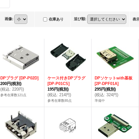
画像
:
並び順
:
在庫あり
表
DPプラグ
[
DP-P02D
]
ケース付きDPプラグ
DPソケットwith基板
200円
(税別)
[
DP-P01CS
]
[
2P-DPF01A
]
(
税込
:
220円
)
195円
(税別)
295円
(税別)
(
税込
:
214円
)
(
税込
:
324円
)
参考在庫数121点
参考在庫数85点
準備中