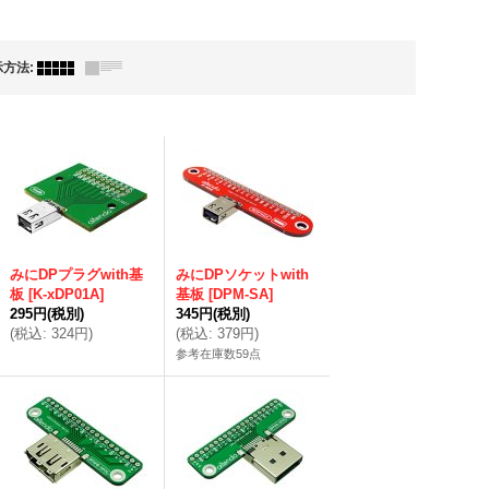
示方法
:
みにDPプラグwith基
みにDPソケットwith
板
[
K-xDP01A
]
基板
[
DPM-SA
]
295円
(税別)
345円
(税別)
(
税込
:
324円
)
(
税込
:
379円
)
参考在庫数59点