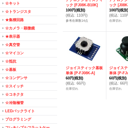
☆キット
ック
[
FJ08K-B10K
]
ック
[
J08K
100円
(税別)
100円
(税別
☆トランジスタ
(
税込
:
110円
)
(
税込
:
110
★集積回路
参考在庫数14点
在庫切れ
☆カメラ・顕微鏡
★表示器
☆真空管
☆マイコン
☆抵抗
ジョイスティック基板
ジョイステ
☆基板
単体
[
P-FJ08K-A
]
単体
[
P-FJ
☆コンデンサ
60円
(税別)
60円
(税別)
(
税込
:
66円
)
(
税込
:
66円
☆スイッチ
在庫切れ
在庫切れ
☆コネクタ
☆冷陰極管
LEDバックライト
プログラミング
フレキシブルフラットケー