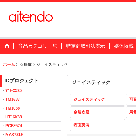
商品カテゴリ一覧
特定商取引法表示
媒体掲載
ホーム
>
☆抵抗
>
ジョイスティック
ICプロジェクト
ジョイスティック
74HC595
TM1637
ジョイスティック
可
TM1638
金属皮膜
炭
HT16K33
表面実装
PCF8574
MAX7219