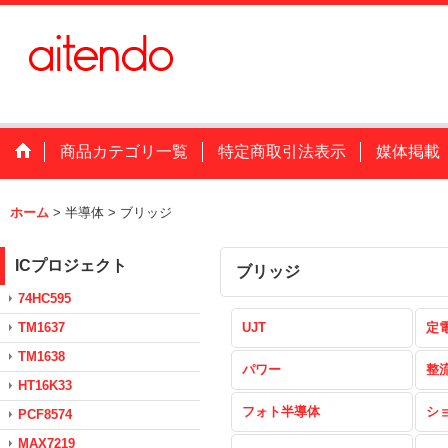
商品カテゴリ一覧
特定商取引法表示
媒体掲載
ホーム
>
半導体
>
ブリッジ
ICプロジェクト
ブリッジ
74HC595
TM1637
UJT
定
TM1638
パワー
整
HT16K33
フォト半導体
シ
PCF8574
MAX7219