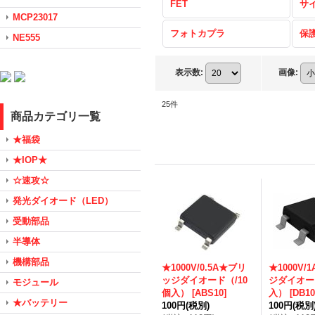
FET
サ
MCP23017
フォトカプラ
保
NE555
表示数
:
画像
:
25
件
商品カテゴリ一覧
★福袋
★IOP★
☆速攻☆
発光ダイオード（LED）
受動部品
半導体
機構部品
★1000V/0.5A★ブリ
★1000V/
ッジダイオード（/10
ジダイオー
モジュール
個入）
[
ABS10
]
入）
[
DB10
★バッテリー
100円
(税別)
100円
(税別