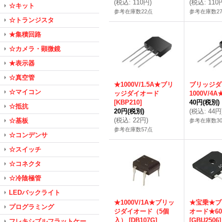
(
税込
:
110円
)
(
税込
:
110
☆キット
参考在庫数22点
参考在庫数2
☆トランジスタ
★集積回路
☆カメラ・顕微鏡
★表示器
☆真空管
★1000V/1.5A★ブリ
ブリッジダ
☆マイコン
ッジダイオード
1000V/4A
[
KBP210
]
40円
(税別)
☆抵抗
20円
(税別)
(
税込
:
44円
(
税込
:
22円
)
☆基板
参考在庫数3
参考在庫数57点
☆コンデンサ
☆スイッチ
☆コネクタ
☆冷陰極管
LEDバックライト
★1000V/1A★ブリッ
★宝乗★ブ
プログラミング
ジダイオード（5個
オード★60
入）
[
DB107G
]
[
GBU2506
]
フレキシブルフラットケー