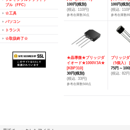
100円
(税別)
100円
(税別
ブル（FFC）
(
税込
:
110円
)
(
税込
:
110
☆工具
参考在庫数30点
参考在庫数8
パソコン
トランス
☆取扱終了☆
★晶導微★ブリッジダ
ブリッジダ
イオード★1000V3A★
（5個入）
[
KBP310
]
75円
～
10
30円
(税別)
(
税込
:
82円
(
税込
:
33円
)
参考在庫数568点