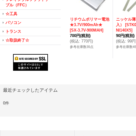
ブル（FFC）
☆工具
リチウムポリマー電池
ニッケル薄
パソコン
★3.7V/900mAh★
入）
[
STK0
[
SX-3.7V-900MAH
]
NI140X5
]
トランス
700円
(税別)
90円
(税別)
☆取扱終了☆
(
税込
:
770円
)
(
税込
:
99円
参考在庫数35点
参考在庫数4
最近チェックしたアイテム
0件