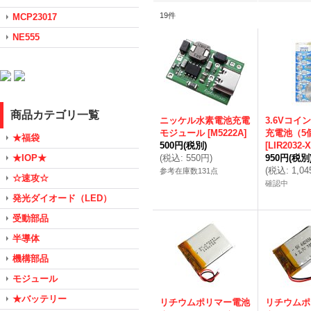
19
件
MCP23017
NE555
商品カテゴリ一覧
ニッケル水素電池充電
3.6Vコイ
モジュール
[
M5222A
]
充電池（5
★福袋
500円
(税別)
[
LIR2032-
★IOP★
(
税込
:
550円
)
950円
(税別
(
税込
:
1,0
参考在庫数131点
☆速攻☆
確認中
発光ダイオード（LED）
受動部品
半導体
機構部品
モジュール
★バッテリー
リチウムポリマー電池
リチウムポ