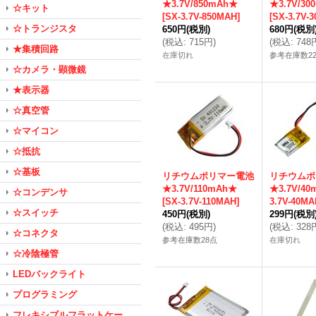
★3.7V/850mAh★
★3.7V/30
☆キット
[
SX-3.7V-850MAH
]
[
SX-3.7V-
☆トランジスタ
650円
(税別)
680円
(税別
(
税込
:
715円
)
(
税込
:
748
★集積回路
在庫切れ
参考在庫数2
☆カメラ・顕微鏡
★表示器
☆真空管
☆マイコン
☆抵抗
☆基板
リチウムポリマー電池
リチウムポ
★3.7V/110mAh★
★3.7V/4
☆コンデンサ
[
SX-3.7V-110MAH
]
3.7V-40MA
☆スイッチ
450円
(税別)
299円
(税別
(
税込
:
495円
)
(
税込
:
328
☆コネクタ
参考在庫数28点
在庫切れ
☆冷陰極管
LEDバックライト
プログラミング
フレキシブルフラットケー