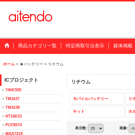
商品カテゴリ一覧
特定商取引法表示
媒体掲載
ホーム
>
★バッテリー
>
リチウム
ICプロジェクト
リチウム
74HC595
TM1637
モバイルバッテリー
リ
TM1638
キット
ホ
HT16K33
PCF8574
表示数
:
画像
:
MAX7219