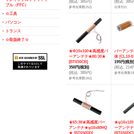
(
税込
:
385円
)
(
税込
:
385
ブル（FFC）
参考在庫数15点
在庫切れ
☆工具
パソコン
トランス
☆取扱終了☆
★Φ10x100★高感度バ
バーアンテ
ーアンテナ★80:30★
体
[
CL10-0
[
BT650CB
]
195円
(税別
350円
(税別)
(
税込
:
214
(
税込
:
385円
)
参考在庫数15
参考在庫数18点
★65:38★高感度バー
★φ10x1
アンテナ★φ10x80HQ
ーアンテナ★
★
[
BT650DD
]
[
BT650DC
]