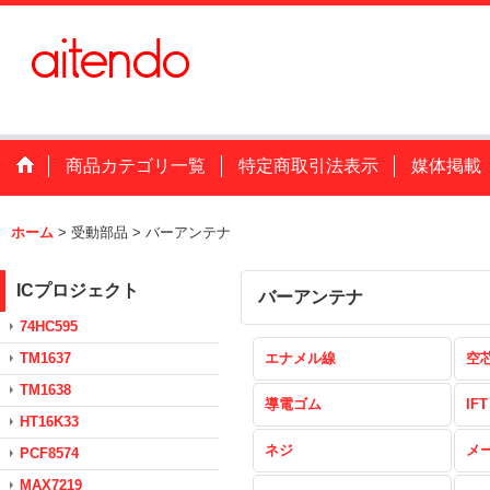
商品カテゴリ一覧
特定商取引法表示
媒体掲載
ホーム
>
受動部品
>
バーアンテナ
ICプロジェクト
バーアンテナ
74HC595
TM1637
エナメル線
空
TM1638
導電ゴム
IFT
HT16K33
ネジ
メ
PCF8574
MAX7219