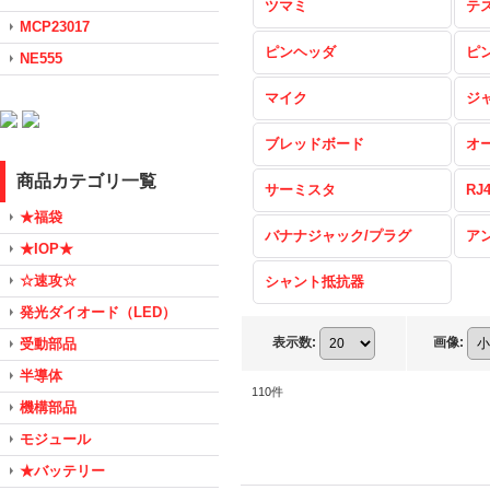
ツマミ
テ
MCP23017
ピンヘッダ
ピ
NE555
マイク
ジ
ブレッドボード
オ
商品カテゴリ一覧
サーミスタ
RJ
★福袋
バナナジャック/プラグ
ア
★IOP★
☆速攻☆
シャント抵抗器
発光ダイオード（LED）
表示数
:
画像
:
受動部品
半導体
110
件
機構部品
モジュール
★バッテリー