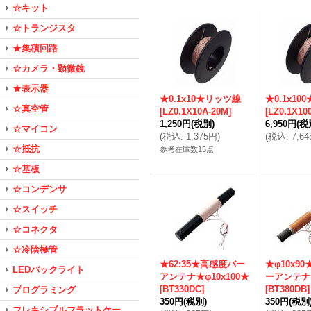
☆キット
☆トランジスタ
★集積回路
☆カメラ・顕微鏡
★表示器
★0.1x10★リッツ線
★0.1x1
☆真空管
[
LZ0.1X10A-20M
]
[
LZ0.1X10
1,250円
(税別)
6,950円
(税
☆マイコン
(
税込
:
1,375円
)
(
税込
:
7,6
☆抵抗
参考在庫数15点
☆基板
☆コンデンサ
☆スイッチ
☆コネクタ
☆冷陰極管
★62:35★高感度バー
★φ10x9
LEDバックライト
アンテナ★φ10x100★
ーアンテナ★
[
BT330DC
]
[
BT380DB
]
プログラミング
350円
(税別)
350円
(税別
フレキシブルフラットケー