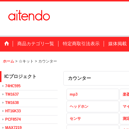
商品カテゴリ一覧
特定商取引法表示
媒体掲載
ホーム
>
☆キット
>
カウンター
ICプロジェクト
カウンター
74HC595
TM1637
mp3
楽
TM1638
ヘッドホン
マ
HT16K33
センサ
測
PCF8574
MAX7219