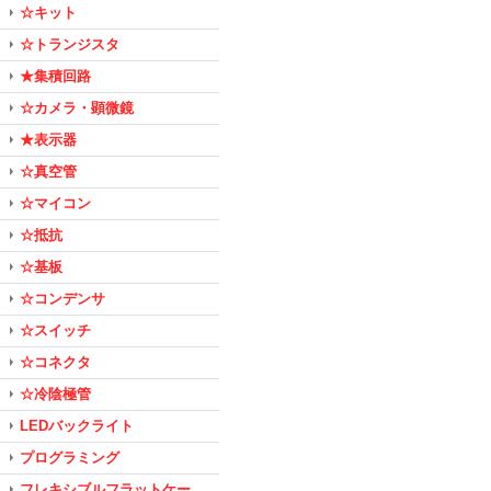
☆キット
☆トランジスタ
★集積回路
☆カメラ・顕微鏡
★表示器
☆真空管
☆マイコン
☆抵抗
☆基板
☆コンデンサ
☆スイッチ
☆コネクタ
☆冷陰極管
LEDバックライト
プログラミング
フレキシブルフラットケー