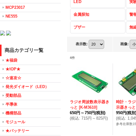
LED
実
MCP23017
金属探知
警
NE555
ブザー
無
表示数
:
画像
:
商品カテゴリ一覧
4
件
★福袋
★IOP★
☆速攻☆
発光ダイオード（LED）
受動部品
ラジオ周波数表示器き
時計・ラジ
半導体
っと
[
K-M3610
]
示器きっと
650円
～
750円
(税別)
950円
(税別
機構部品
(
税込
:
715円
～
825円
)
(
税込
:
1,0
モジュール
参考在庫数1
★バッテリー