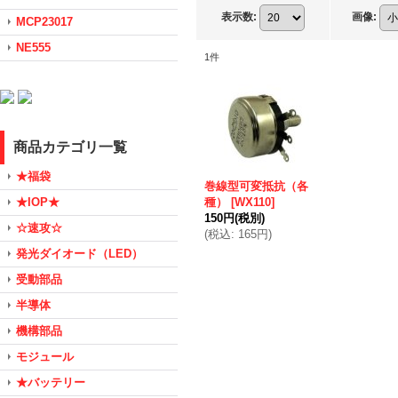
表示数
:
画像
:
MCP23017
NE555
1
件
商品カテゴリ一覧
★福袋
巻線型可変抵抗（各
★IOP★
種）
[
WX110
]
150円
(税別)
☆速攻☆
(
税込
:
165円
)
発光ダイオード（LED）
受動部品
半導体
機構部品
モジュール
★バッテリー