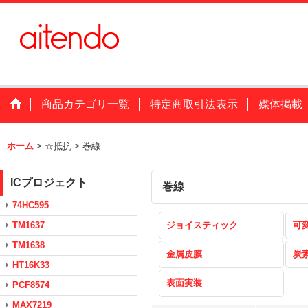
商品カテゴリ一覧
特定商取引法表示
媒体掲載
ホーム
>
☆抵抗
>
巻線
ICプロジェクト
巻線
74HC595
TM1637
ジョイスティック
可
TM1638
金属皮膜
炭
HT16K33
表面実装
PCF8574
MAX7219