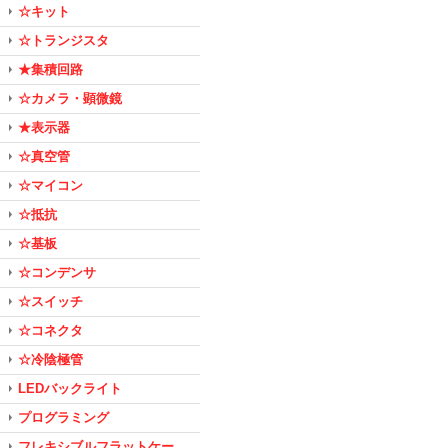
☆キット
☆トランジスタ
★集積回路
☆カメラ・顕微鏡
★表示器
☆真空管
☆マイコン
☆抵抗
☆基板
☆コンデンサ
☆スイッチ
☆コネクタ
☆冷陰極管
LEDバックライト
プログラミング
フレキシブルフラットケー