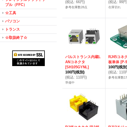
(
税込
:
66円
)
(
税込
:
99円
ブル（FFC）
参考在庫数28点
在庫切れ
☆工具
パソコン
トランス
☆取扱終了☆
パルストランス内蔵L
RJ45コネ
ANコネクタ
板単体
[
P-
[
SH105GYNL
]
100円
(税別
100円
(税別)
(
税込
:
110
(
税込
:
110円
)
参考在庫数1
準備中