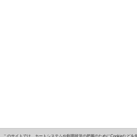
このサイトでは、カートシステムや利用状況の把握のためにCookieなどを