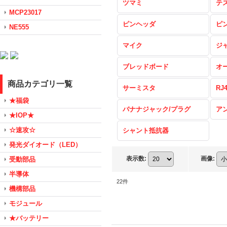
ツマミ
テ
MCP23017
ピンヘッダ
ピ
NE555
マイク
ジ
ブレッドボード
オ
商品カテゴリ一覧
サーミスタ
RJ
★福袋
バナナジャック/プラグ
ア
★IOP★
☆速攻☆
シャント抵抗器
発光ダイオード（LED）
表示数
:
画像
:
受動部品
半導体
22
件
機構部品
モジュール
★バッテリー