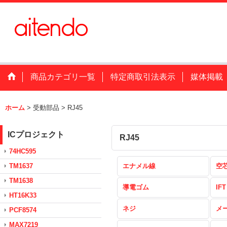
商品カテゴリ一覧
特定商取引法表示
媒体掲載
ホーム
>
受動部品
>
RJ45
ICプロジェクト
RJ45
74HC595
TM1637
エナメル線
空
TM1638
導電ゴム
IFT
HT16K33
ネジ
メ
PCF8574
MAX7219