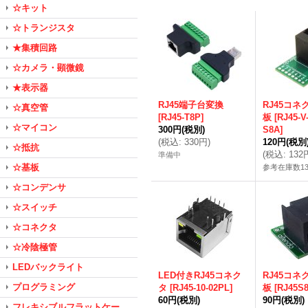
☆キット
☆トランジスタ
★集積回路
☆カメラ・顕微鏡
★表示器
RJ45端子台変換
RJ45コネク
☆真空管
[
RJ45-T8P
]
板
[
RJ45-V
☆マイコン
300円
(税別)
S8A
]
(
税込
:
330円
)
120円
(税別
☆抵抗
(
税込
:
132
準備中
☆基板
参考在庫数1
☆コンデンサ
☆スイッチ
☆コネクタ
☆冷陰極管
LEDバックライト
LED付きRJ45コネク
RJ45コネク
プログラミング
タ
[
RJ45-10-02PL
]
板
[
RJ45S
60円
(税別)
90円
(税別)
フレキシブルフラットケー