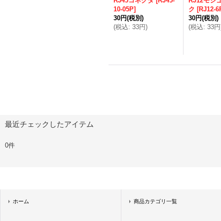
RJ45コネクタ
[
RJ45-
RJ12モジ
10-05P
]
ク
[
RJ12-6
30円
(税別)
30円
(税別)
(
税込
:
33円
)
(
税込
:
33円
最近チェックしたアイテム
0件
ホーム
商品カテゴリ一覧