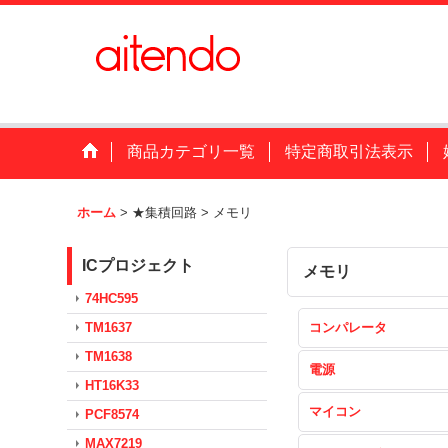
商品カテゴリ一覧
特定商取引法表示
ホーム
>
★集積回路
>
メモリ
ICプロジェクト
メモリ
74HC595
TM1637
コンパレータ
TM1638
電源
HT16K33
マイコン
PCF8574
MAX7219