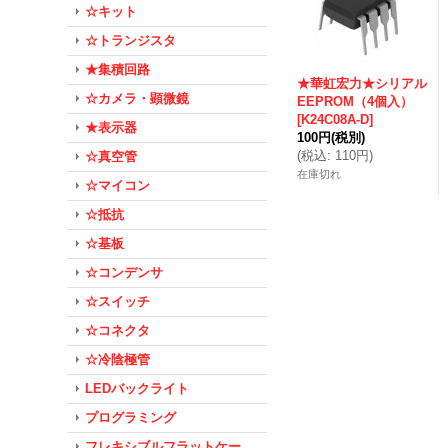
☆キット
☆トランジスタ
★集積回路
★華虹宏力★シリアル
☆カメラ・顕微鏡
EEPROM（4個入）
[
K24C08A-D
]
★表示器
100円
(税別)
(
税込
:
110円
)
☆真空管
在庫切れ
☆マイコン
☆抵抗
☆基板
☆コンデンサ
☆スイッチ
☆コネクタ
☆冷陰極管
LEDバックライト
プログラミング
フレキシブルフラットケー