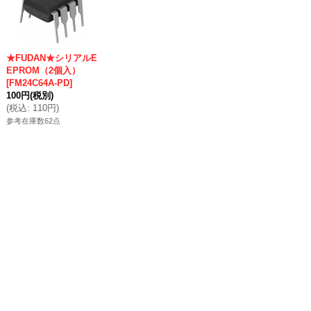
★FUDAN★シリアルE
EPROM（2個入）
[
FM24C64A-PD
]
100円
(税別)
(
税込
:
110円
)
参考在庫数62点