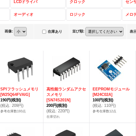
LCDドライバ
クロック
セン
オーディオ
ロジック
メロ
画像
:
並び順
:
在庫あり
表
SPIフラッシュメモリ
高性能ランダムアクセ
EEPROMモジュール
[
W25Q64FVAIG
]
スメモリ
[
M24C02A
]
190円
(税別)
[
SN74S201N
]
100円
(税別)
(
税込
:
209円
)
200円
(税別)
(
税込
:
110円
)
(
税込
:
220円
)
参考在庫数193点
参考在庫数12点
在庫切れ