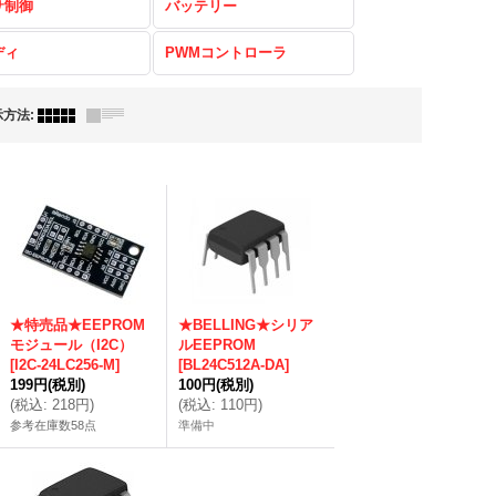
サ制御
バッテリー
ディ
PWMコントローラ
示方法
:
★特売品★EEPROM
★BELLING★シリア
モジュール（I2C）
ルEEPROM
[
I2C-24LC256-M
]
[
BL24C512A-DA
]
199円
(税別)
100円
(税別)
(
税込
:
218円
)
(
税込
:
110円
)
参考在庫数58点
準備中