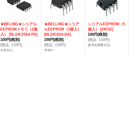
★BELING★シリアル
★BELLING★シリア
シリアルEEPROM（5
EEPROMメモリ（2個
ルEEPROM（5個入）
個入）
[
24C02
]
入）
[
BL24C256A-PA
]
[
BL24C02A-DA
]
100円
(税別)
100円
(税別)
100円
(税別)
(
税込
:
110円
)
(
税込
:
110円
)
(
税込
:
110円
)
参考在庫数42点
在庫切れ
準備中