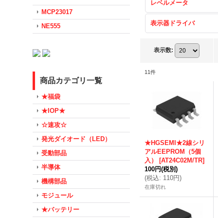
レベルメータ
MCP23017
表示器ドライバ
NE555
表示数
:
11
件
商品カテゴリ一覧
★福袋
★IOP★
☆速攻☆
発光ダイオード（LED）
★HGSEMI★2線シリ
アルEEPROM（5個
受動部品
入）
[
AT24C02M/TR
]
半導体
100円
(税別)
(
税込
:
110円
)
機構部品
在庫切れ
モジュール
★バッテリー