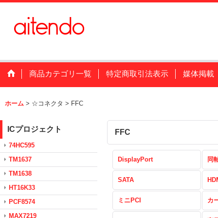
商品カテゴリ一覧
特定商取引法表示
媒体掲載
ホーム
>
☆コネクタ
>
FFC
ICプロジェクト
FFC
74HC595
TM1637
DisplayPort
同
TM1638
SATA
HD
HT16K33
ミニPCI
カ
PCF8574
MAX7219