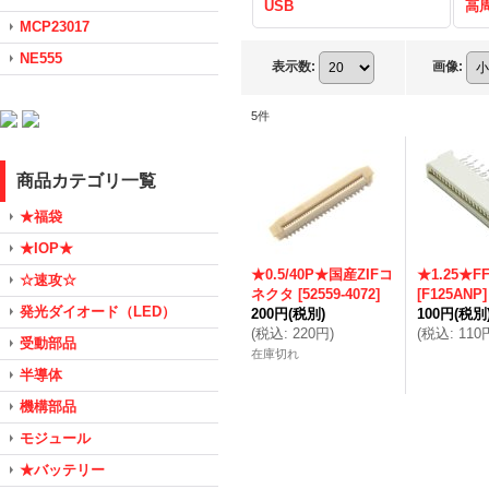
USB
高
MCP23017
NE555
表示数
:
画像
:
5
件
商品カテゴリ一覧
★福袋
★IOP★
★0.5/40P★国産ZIFコ
★1.25★
☆速攻☆
ネクタ
[
52559-4072
]
[
F125ANP
]
発光ダイオード（LED）
200円
(税別)
100円
(税別
(
税込
:
220円
)
(
税込
:
110
受動部品
在庫切れ
半導体
機構部品
モジュール
★バッテリー