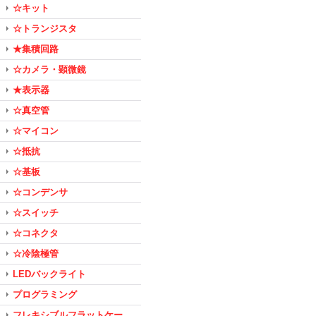
☆キット
☆トランジスタ
★集積回路
☆カメラ・顕微鏡
★表示器
☆真空管
☆マイコン
☆抵抗
☆基板
☆コンデンサ
☆スイッチ
☆コネクタ
☆冷陰極管
LEDバックライト
プログラミング
フレキシブルフラットケー