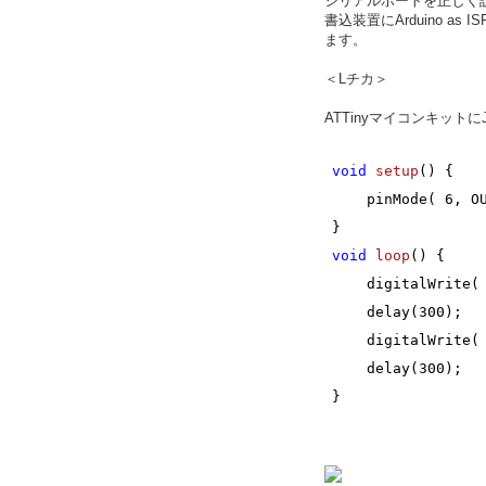
シリアルポートを正しく
書込装置にArduino 
ます。
＜Lチカ＞
ATTinyマイコンキッ
void
setup
()
{
    pinMode( 
6
, O
}
void
loop
()
{
    digitalWrite(
    delay(
300
);
    digitalWrite(
    delay(
300
);
}