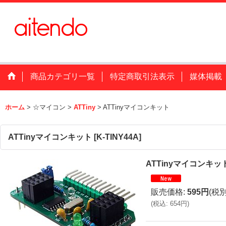
商品カテゴリ一覧
特定商取引法表示
媒体掲載
ホーム
>
☆マイコン
>
ATTiny
>
ATTinyマイコンキット
ATTinyマイコンキット
[
K-TINY44A
]
ATTinyマイコンキッ
販売価格
:
595円
(税別
(
税込
:
654円
)