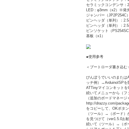
セラミックコンデンサ：22
LED：φ3mm（x2）※
ジャンパー（JP2P254C
ピンヘッダ（単列）：2.54
ピンヘッダ（単列）：2.54
ピンソケット（PS254SC-
基板（x1）
●使用参考
＜ブートローダ書き込む
びんぼうでいいのまたはAr
ッチ例）→ArduinoI
ATTinyマイコンキット
続いてメニューから（フ
（追加のボードマネージャ
http://drazzy.com/packa
をコピーして、OKボタ
（ツール）→（ボード）から
を見つけて（ver1.5.
続いて（ツール）→（ボード）