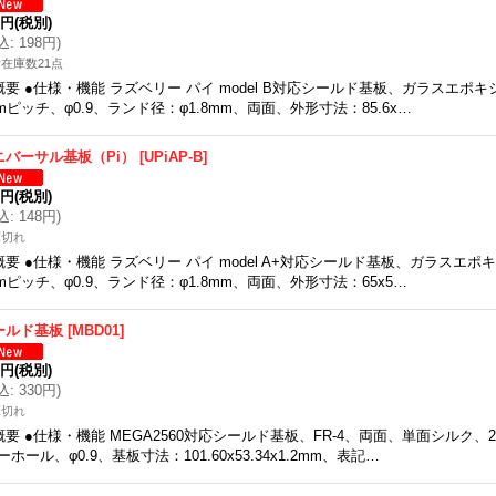
0円
(税別)
込
:
198円
)
在庫数21点
概要 ●仕様・機能 ラズベリー パイ model B対応シールド基板、ガラスエポキシ、FR
mピッチ、φ0.9、ランド径：φ1.8mm、両面、外形寸法：85.6x…
ニバーサル基板（Pi）
[
UPiAP-B
]
5円
(税別)
込
:
148円
)
庫切れ
概要 ●仕様・機能 ラズベリー パイ model A+対応シールド基板、ガラスエポキシ、F
mピッチ、φ0.9、ランド径：φ1.8mm、両面、外形寸法：65x5…
ールド基板
[
MBD01
]
0円
(税別)
込
:
330円
)
庫切れ
概要 ●仕様・機能 MEGA2560対応シールド基板、FR-4、両面、単面シルク、2.
ーホール、φ0.9、基板寸法：101.60x53.34x1.2mm、表記…