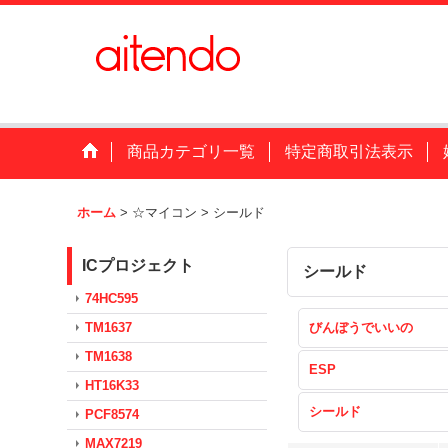
商品カテゴリ一覧
特定商取引法表示
ホーム
>
☆マイコン
>
シールド
ICプロジェクト
シールド
74HC595
TM1637
びんぼうでいいの
TM1638
ESP
HT16K33
シールド
PCF8574
MAX7219