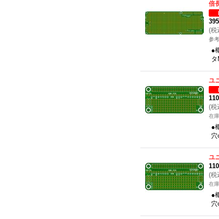
倍
39
(
税
参考
●
タ
ユ
11
(
税
在
●
穴
ユ
11
(
税
在
●
穴