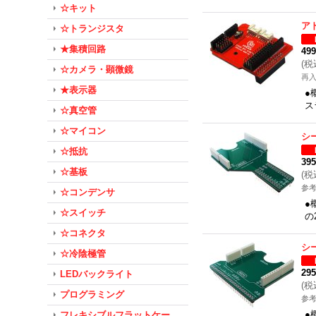
☆キット
ア
☆トランジスタ
★集積回路
49
(
税
☆カメラ・顕微鏡
再
★表示器
●
ス
☆真空管
☆マイコン
シ
☆抵抗
39
☆基板
(
税
参考
☆コンデンサ
●
☆スイッチ
の
☆コネクタ
シ
☆冷陰極管
29
LEDバックライト
(
税
プログラミング
参考
●
フレキシブルフラットケー