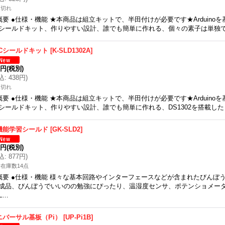
庫切れ
概要 ●仕様・機能 ★本商品は組立キットで、半田付けが必要です★Arduino
シールドキット、作りやすい設計、誰でも簡単に作れる、個々の素子は単独
TCシールドキット
[
K-SLD1302A
]
9円
(税別)
込
:
438円
)
庫切れ
概要 ●仕様・機能 ★本商品は組立キットで、半田付けが必要です★Arduino
シールドキット、作りやすい設計、誰でも簡単に作れる、DS1302を搭載し
機能学習シールド
[
GK-SLD2
]
8円
(税別)
込
:
877円
)
在庫数14点
概要 ●仕様・機能 様々な基本回路やインターフェースなどが含まれたびんぼ
成品、びんぼうでいいのの勉強にぴったり、温湿度センサ、ポテンショメー
L…
ニバーサル基板（Pi）
[
UP-Pi1B
]