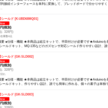
2列接続インターフェースを単列に変換して、ブレッドボードで分かりやすく
…
習シールド
[
K-UBD68MQ01
]
9円
(税別)
込
:
328円
)
在庫数4点
概要 ●仕様・機能 ★本商品は組立キットで、半田付けが必要です★Arduino
シールドキット、MQ-135などのガズセンサ対応シールド作りやすい設計、
習シールド
[
GK-SLD002
]
9円
(税別)
込
:
328円
)
庫切れ
概要 ●仕様・機能 ★本商品は組立キットで、半田付けが必要です★Arduino
シールドキット、作りやすい設計、誰でも簡単に作れる、個々の素子は単独
習シールド
[
GK-SLD003
]
9円
(税別)
込
:
328円
)