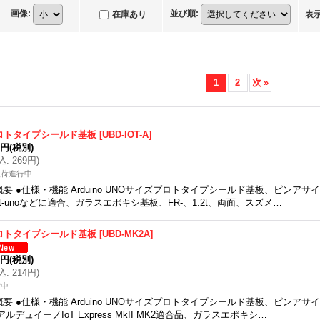
画像
:
並び順
:
在庫あり
表
1
2
次
»
ロトタイプシールド基板
[
UBD-IOT-A
]
5円
(税別)
込
:
269円
)
入荷進行中
概要 ●仕様・機能 Arduino UNOサイズプロトタイプシールド基板、ピンアサイ
iot-unoなどに適合、ガラスエポキシ基板、FR-、1.2t、両面、スズメ…
ロトタイプシールド基板
[
UBD-MK2A
]
5円
(税別)
込
:
214円
)
備中
概要 ●仕様・機能 Arduino UNOサイズプロトタイプシールド基板、ピンアサ
iアルデュイーノIoT Express MkII MK2適合品、ガラスエポキシ…