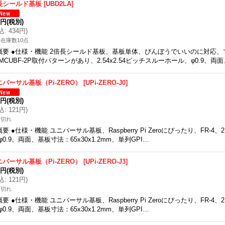
長シールド基板
[
UBD2LA
]
5円
(税別)
込
:
434円
)
在庫数10点
概要 ●仕様・機能 2倍長シールド基板、基板単体、びんぼうでいいのに対応、
MCUBF-2P取付パターンがあり、2.54x2.54ピッチスルーホール、φ0.9、両
ニバーサル基板（Pi-ZERO）
[
UPi-ZERO-J0
]
0円
(税別)
込
:
121円
)
庫切れ
概要 ●仕様・機能 ユニバーサル基板、Raspberry Pi Zeroにぴったり、FR-4、2
φ0.9、両面、基板寸法：65x30x1.2mm、単列GPI…
ニバーサル基板（Pi-ZERO）
[
UPi-ZERO-J3
]
0円
(税別)
込
:
121円
)
庫切れ
概要 ●仕様・機能 ユニバーサル基板、Raspberry Pi Zeroにぴったり、FR-4、2
φ0.9、両面、基板寸法：65x30x1.2mm、単列GPI…