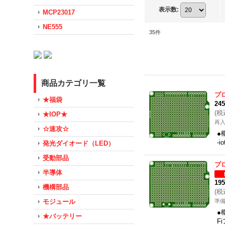
表示数
:
MCP23017
NE555
35
件
商品カテゴリ一覧
プ
★福袋
24
(
税
★IOP★
再
☆速攻☆
●
-
発光ダイオード（LED）
受動部品
プ
半導体
19
機構部品
(
税
モジュール
準
●
★バッテリー
F