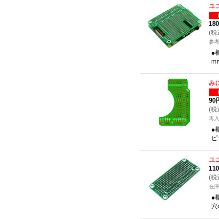
ユ
18
(
税
参考
●
m
み
90
(
税
再
●
ピ
ユ
11
(
税
在
●
穴