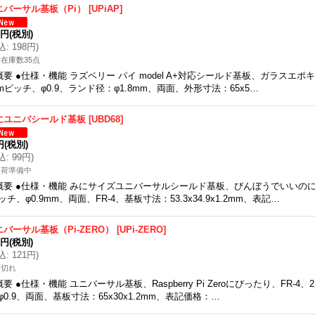
ニバーサル基板（Pi）
[
UPiAP
]
0円
(税別)
込
:
198円
)
在庫数35点
概要 ●仕様・機能 ラズベリー パイ model A+対応シールド基板、ガラスエポキシ、F
mピッチ、φ0.9、ランド径：φ1.8mm、両面、外形寸法：65x5…
にユニバシールド基板
[
UBD68
]
円
(税別)
込
:
99円
)
入荷準備中
概要 ●仕様・機能 みにサイズユニバーサルシールド基板、びんぼうでいいのに対応、
ッチ、φ0.9mm、両面、FR-4、基板寸法：53.3x34.9x1.2mm、表記…
ニバーサル基板（Pi-ZERO）
[
UPi-ZERO
]
0円
(税別)
込
:
121円
)
庫切れ
概要 ●仕様・機能 ユニバーサル基板、Raspberry Pi Zeroにぴったり、FR-4、2
φ0.9、両面、基板寸法：65x30x1.2mm、表記価格：…