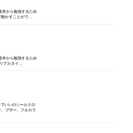
を基本から勉強するため
で動かすことがで…
を基本から勉強するため
たリアルタイ…
うでいいのシールドの
タ、ブザー、フルカラ