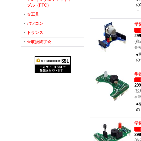
の
ブル（FFC）
＋
☆工具
パソコン
学
トランス
29
(
税
☆取扱終了☆
参考
●
の
学
29
(
税
在
●
の
学
29
(
税