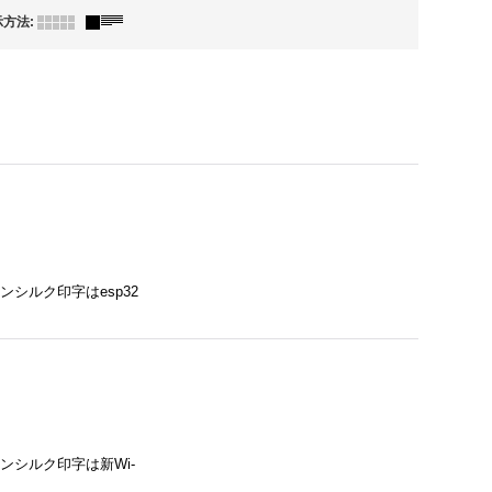
示方法
:
ンシルク印字はesp32
インシルク印字は新Wi-