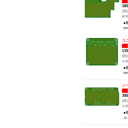
18
(
税
参考
●
m
ユ
13
(
税
在
●
m
シ
30
(
税
在
●
ル