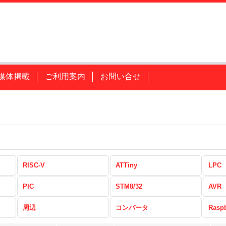
媒体掲載
ご利用案内
お問い合せ
RISC-V
ATTiny
LPC
PIC
STM8/32
AVR
周辺
コンバータ
Raspb