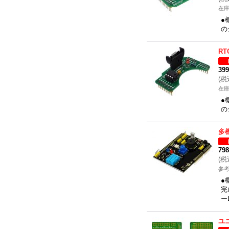
在
●
の
R
39
(
税
在
●
の
多
79
(
税
参考
●
完
ー
ユ