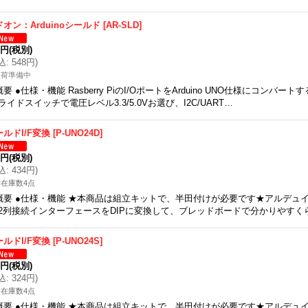
ドオン：Arduinoシールド
[
AR-SLD
]
9円
(税別)
込
:
548円
)
入荷準備中
概要 ●仕様・機能 Rasberry PiのI/OポートをArduino UNO仕様にコンバ
ライドスイッチで電圧レベル3.3/5.0Vお選び、I2C/UART…
ールドI/F変換
[
P-UNO24D
]
5円
(税別)
込
:
434円
)
在庫数4点
概要 ●仕様・機能 ★本商品は組立キットで、半田付けが必要です★アルデュイ
2列接続インターフェースをDIPに変換して、ブレッドボードで分かりやすく
ールドI/F変換
[
P-UNO24S
]
5円
(税別)
込
:
324円
)
在庫数4点
概要 ●仕様・機能 ★本商品は組立キットで、半田付けが必要です★アルデュイ