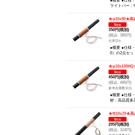
●概要 ●仕様
ライトバー：Φ
★φ10x90★
350円
(税別)
(
税込
:
385円
)
在庫切れ
●概要 ●仕様
0）の2点セッ
★φ10x100
450円
(税別)
(
税込
:
495円
)
参考在庫数32点
●概要 ●仕様
材：高品質多芯
★Φ10x70★
295円
(税別)
(
税込
:
324円
)