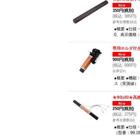
350円
(税別)
(
税込
:
385円
)
参考在庫数16点
●概要 ●仕様
0、表示価格：
専用ホルダ付
900円
(税別)
(
税込
:
990円
)
在庫切れ
●概要 ●機能
ス（実測値）：5
★Φ8x80★高
250円
(税別)
(
税込
:
275円
)
参考在庫数3点
●概要 ●仕様・
（型番：99: