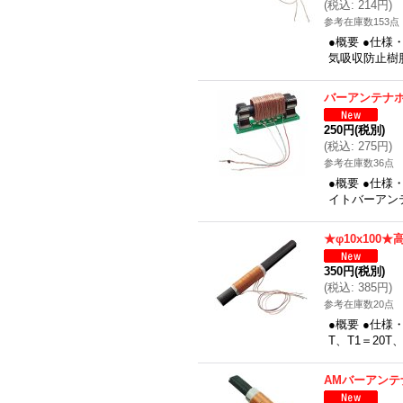
(
税込
:
214円
)
参考在庫数153点
●概要 ●仕
気吸収防止樹脂
バーアンテナ
250円
(税別)
(
税込
:
275円
)
参考在庫数36点
●概要 ●仕
イトバーアンテナ、D
★φ10x100
350円
(税別)
(
税込
:
385円
)
参考在庫数20点
●概要 ●仕様
T、T1＝20
AMバーアンテ