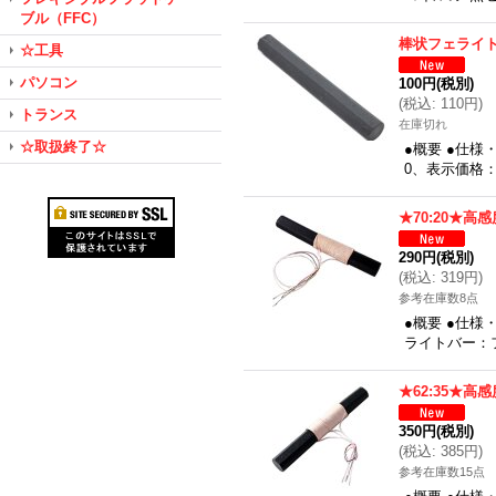
ブル（FFC）
棒状フェライト
☆工具
パソコン
100円
(税別)
(
税込
:
110円
)
トランス
在庫切れ
☆取扱終了☆
●概要 ●仕様
0、表示価格：
★70:20★高
290円
(税別)
(
税込
:
319円
)
参考在庫数8点
●概要 ●仕様
ライトバー：フ
★62:35★高
350円
(税別)
(
税込
:
385円
)
参考在庫数15点