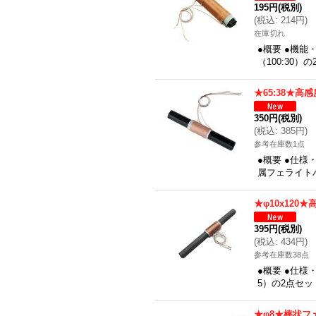
195円
(税別)
(
税込
:
214円
)
在庫切れ
●概要 ●機能・
（100:30）
★65:38★高
350円
(税別)
(
税込
:
385円
)
参考在庫数1点
●概要 ●仕様
属フェライトバ
★φ10x120
395円
(税別)
(
税込
:
434円
)
参考在庫数38点
●概要 ●仕様・
5）の2点セッ
★φ8★棒状フ