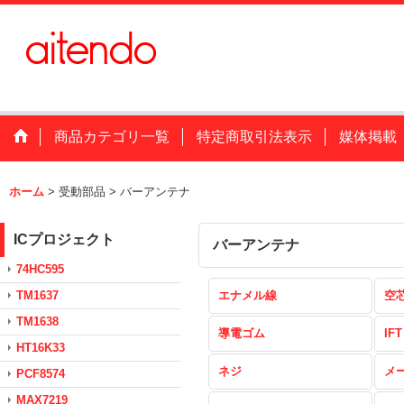
商品カテゴリ一覧
特定商取引法表示
媒体掲載
ホーム
>
受動部品
>
バーアンテナ
ICプロジェクト
バーアンテナ
74HC595
TM1637
エナメル線
空
TM1638
導電ゴム
IFT
HT16K33
ネジ
メ
PCF8574
MAX7219