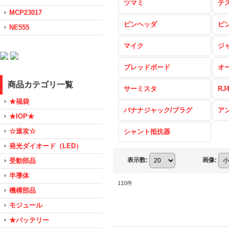
ツマミ
テ
MCP23017
ピンヘッダ
ピ
NE555
マイク
ジ
ブレッドボード
オ
商品カテゴリ一覧
サーミスタ
RJ
★福袋
バナナジャック/プラグ
ア
★IOP★
☆速攻☆
シャント抵抗器
発光ダイオード（LED）
表示数
:
画像
:
受動部品
半導体
110
件
機構部品
モジュール
★バッテリー