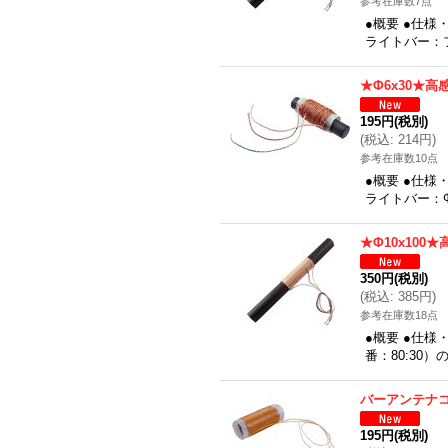
参考在庫数7点
●概要 ●仕様
ライトバー：フェ
★Φ6x30★高
195円
(税別)
(
税込
:
214円
)
参考在庫数10点
●概要 ●仕様
ライトバー：Φ
★Φ10x100
350円
(税別)
(
税込
:
385円
)
参考在庫数18点
●概要 ●仕様
番：80:30
バーアンテナ
195円
(税別)