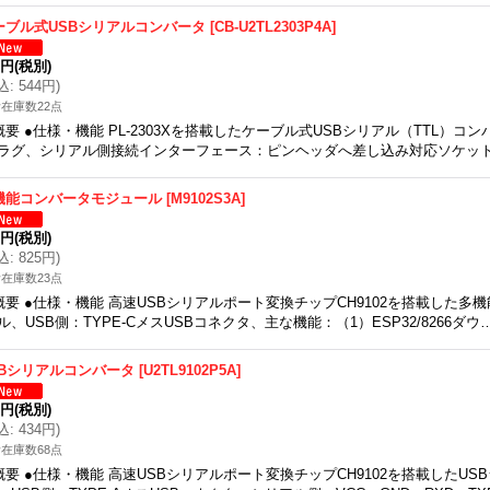
ーブル式USBシリアルコンバータ
[
CB-U2TL2303P4A
]
5円
(税別)
込
:
544円
)
在庫数22点
概要 ●仕様・機能 PL-2303Xを搭載したケーブル式USBシリアル（TTL）コ
ラグ、シリアル側接続インターフェース：ピンヘッダへ差し込み対応ソケッ
機能コンバータモジュール
[
M9102S3A
]
0円
(税別)
込
:
825円
)
在庫数23点
概要 ●仕様・機能 高速USBシリアルポート変換チップCH9102を搭載した多
ル、USB側：TYPE-CメスUSBコネクタ、主な機能：（1）ESP32/8266ダウ
SBシリアルコンバータ
[
U2TL9102P5A
]
5円
(税別)
込
:
434円
)
在庫数68点
概要 ●仕様・機能 高速USBシリアルポート変換チップCH9102を搭載したU