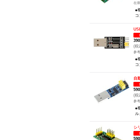
在
●
コ
US
39
(
税
参考
●
コ
自
59
(
税
参考
●
ル
シ
59