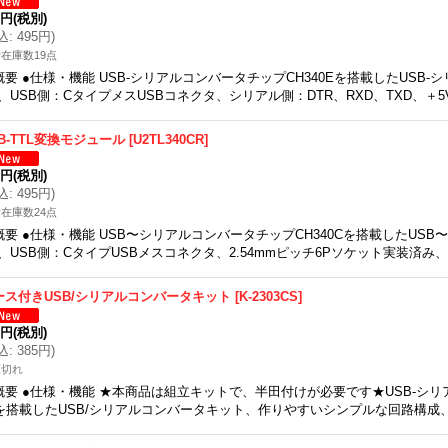
0円
(税別)
込
:
495円
)
在庫数19点
概要 ●仕様・機能 USB-シリアルコンバータチップCH340Eを搭載したUSB
、USB側：CタイプメスUSBコネクタ、シリアル側：DTR、RXD、TXD、＋5
SB-TTL変換モジュール
[
U2TL340CR
]
0円
(税別)
込
:
495円
)
在庫数24点
概要 ●仕様・機能 USB〜シリアルコンバータチップCH340Cを搭載したUSB
、USB側：CタイプUSBメスコネクタ、2.54mmピッチ6Pソケット実装済み、
ース付きUSB/シリアルコンバータキット
[
K-2303CS
]
0円
(税別)
込
:
385円
)
庫切れ
概要 ●仕様・機能 ★本商品は組立キットで、半田付けが必要です★USB-シリア
を搭載したUSB/シリアルコンバータキット、作りやすいシンプルな回路構成