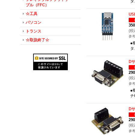
タ
ブル（FFC）
☆工具
U
パソコン
35
(
税
トランス
参考
☆取扱終了☆
●
タ
D
29
(
税
参考
●
チ
D
29
(
税
参考