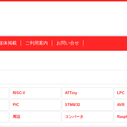
媒体掲載
ご利用案内
お問い合せ
RISC-V
ATTiny
LPC
PIC
STM8/32
AVR
周辺
コンバータ
Raspb