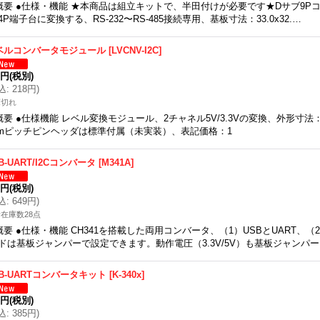
概要 ●仕様・機能 ★本商品は組立キットで、半田付けが必要です★Dサブ9Pコネ
4P端子台に変換する、RS-232〜RS-485接続専用、基板寸法：33.0x32.…
ベルコンバータモジュール
[
LVCNV-I2C
]
9円
(税別)
込
:
218円
)
庫切れ
概要 ●仕様機能 レベル変換モジュール、2チャネル5V/3.3Vの変換、外形寸法：16.1
mピッチピンヘッダは標準付属（未実装）、表記価格：1
B-UART/I2Cコンバータ
[
M341A
]
0円
(税別)
込
:
649円
)
在庫数28点
概要 ●仕様・機能 CH341を搭載した両用コンバータ、（1）USBとUART、（2
ドは基板ジャンパーで設定できます。動作電圧（3.3V/5V）も基板ジャンパ
SB-UARTコンバータキット
[
K-340x
]
0円
(税別)
込
:
385円
)