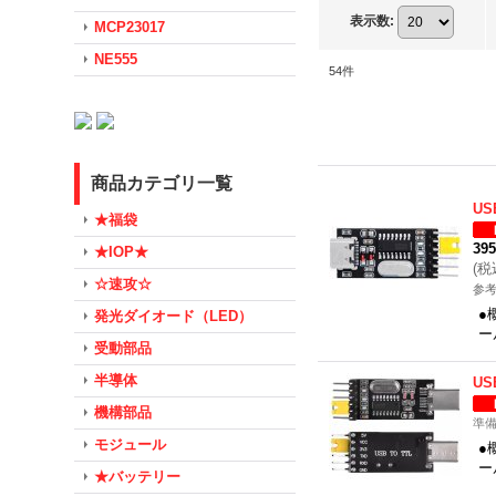
表示数
:
MCP23017
NE555
54
件
商品カテゴリ一覧
US
★福袋
39
★IOP★
(
税
☆速攻☆
参考
●
発光ダイオード（LED）
ー
受動部品
半導体
US
機構部品
準
モジュール
●
ー
★バッテリー