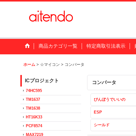
商品カテゴリ一覧
特定商取引法表示
ホーム
>
☆マイコン
>
コンバータ
ICプロジェクト
コンバータ
74HC595
TM1637
びんぼうでいいの
TM1638
ESP
HT16K33
シールド
PCF8574
MAX7219