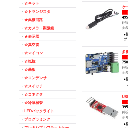
☆キット
ケ
☆トランジスタ
49
★集積回路
(
税
☆カメラ・顕微鏡
参考
●
★表示器
プ
☆真空管
多
☆マイコン
☆抵抗
75
(
税
☆基板
参考
☆コンデンサ
●
ー
☆スイッチ
☆コネクタ
U
☆冷陰極管
39
LEDバックライト
(
税
参考
プログラミング
●
フレキシブルフラットケー