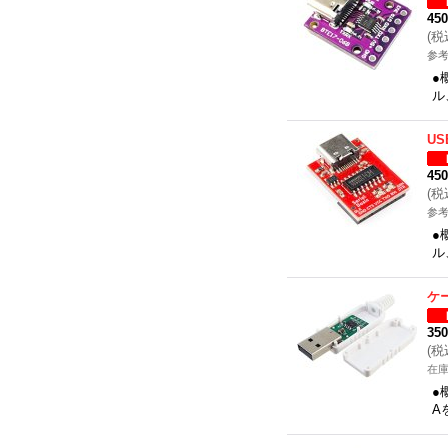
45
(
税
参考
●
ル
U
45
(
税
参考
●
ル
ケ
35
(
税
在
●
A