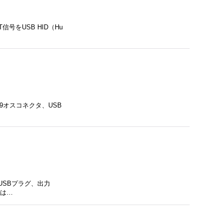
号をUSB HID（Hu
B9オスコネクタ、USB
プUSBプラグ、出力
）は…