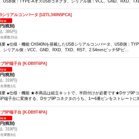
、USB側：TYPE-AオスUSBコネクタ、シリアル側：VCC、GND、RXD、TX
SBシリアルコンバータ
[
U2TL340N5PCA
]
0円
(税別)
込
:
385円
)
在庫数33点
概要 ●仕様・機能 CH340Nを搭載したUSBシリアルコンバータ、USB側：TYP
、シリアル側：VCC、GND、RXD、TXD、RST、2.54mmピッチ5Pピ…
サブ9P端子台
[
K-DB9T6PA
]
0円
(税別)
込
:
319円
)
在庫数2点
概要 ●仕様・機能 ★本商品は組立キットで、半田付けが必要です★Dサブ9Pコネ
6P端子台に変換する、Dサブ9Pコネクタのうち、1〜6番ピンをストレートに
サブ9P端子台
[
K-DB9T4PA
]
0円
(税別)
込
:
319円
)
在庫数9点