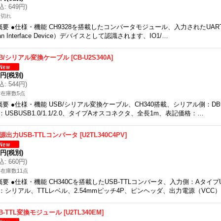
込
:
649円
)
庫切れ
概要 ●仕様・機能 CH9328を搭載したコンバータモジュール、入力されたUART信
an Interface Device）デバイスとして認識されます、IO1/…
SB/シリアル変換ケーブル
[
CB-U2S340A
]
5円
(税別)
込
:
544円
)
在庫数5点
概要 ●仕様・機能 USB/シリアル変換ケーブル、CH340搭載、シリアル側：D
：USBUSB1.0/1.1/2.0、タイプAオスコネクタ、全長1m、表記価格：…
電源出力USB-TTLコンバータ
[
U2TL340C4PV
]
0円
(税別)
込
:
660円
)
在庫数11点
概要 ●仕様・機能 CH340Cを搭載したUSB-TTLコンバータ、入力側：Aタイ
：シリアル、TTLレベル、2.54mmピッチ4P、ピンヘッダ、出力電源（VCC
SB-TTL変換モジュール
[
U2TL340EM
]