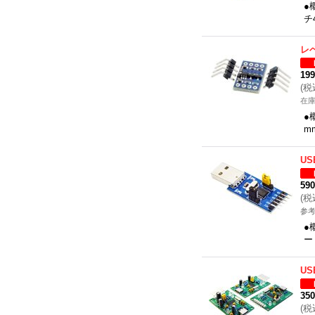
●
チ
レ
19
(
税
在
●
m
US
59
(
税
参考
●
ー
U
35
(
税