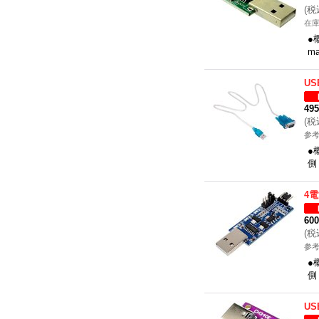
(
税
在
●
m
U
49
(
税
参考
●
側
4
60
(
税
参考
●
側
U