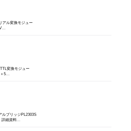
-シリアル変換モジュー
V…
〜TTL変換モジュー
＋5…
ルブリッジPL2303S
、詳細資料…