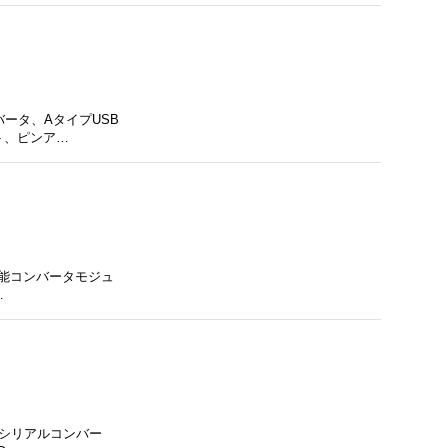
ンバータ、AタイプUSB
ト、ピンア…
機能コンバータモジュ
…
SBシリアルコンバー