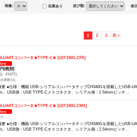
画像
:
並び順
:
在庫あり
表
1
2
3
次
»
B-UARTコンバータ★TYPE-C★
[
U2T340G-CFA
]
5円
(税別)
込
:
434円
)
在庫数3点
概要 ●仕様・機能 USB-シリアルコンバータチップCH340Gを搭載したUSB-
ル、USB側：USB TYPE-Cメスコネクタ、シリアル側：2.54mmピッチ…
B-UARTコンバータ★TYPE-C★
[
U2T340G-CMA
]
備中
概要 ●仕様・機能 USB-シリアルコンバータチップCH340Gを搭載したUSB-
ル、USB側：USB TYPE-Cオスコネクタ、シリアル側：2.54mmピッチ…