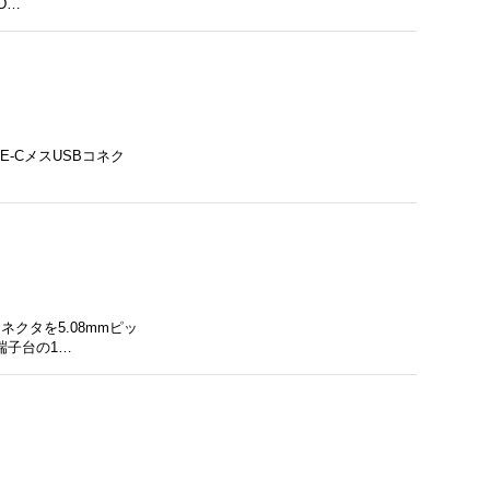
D…
E-CメスUSBコネク
クタを5.08mmピッ
端子台の1…