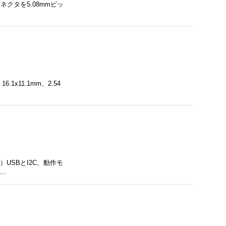
クタを5.08mmピッ
x11.1mm、2.54
）USBとI2C、動作モ
ー…