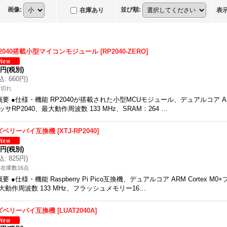
画像
:
並び順
:
在庫あり
表
P2040搭載小型マイコンモジュール
[
RP2040-ZERO
]
0円
(税別)
込
:
660円
)
庫切れ
概要 ●仕様・機能 RP2040が搭載された小型MCUモジュール、デュアルコア ARM 
ッサRP2040、最大動作周波数 133 MHz、SRAM：264 …
ズベリーパイ互換機
[
XTJ-RP2040
]
0円
(税別)
込
:
825円
)
在庫数16点
概要 ●仕様・機能 Raspberry Pi Pico互換機、デュアルコア ARM Cortex M0
大動作周波数 133 MHz、フラッシュメモリー16…
ズベリーパイ互換機
[
LUAT2040A
]