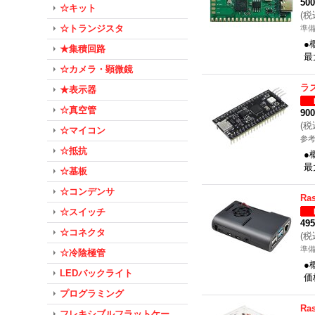
50
☆キット
(
税
☆トランジスタ
準
●
★集積回路
最
☆カメラ・顕微鏡
ラ
★表示器
☆真空管
90
(
税
☆マイコン
参考
☆抵抗
●
最
☆基板
☆コンデンサ
Ra
☆スイッチ
49
☆コネクタ
(
税
準
☆冷陰極管
●
LEDバックライト
価
プログラミング
Ra
フレキシブルフラットケー