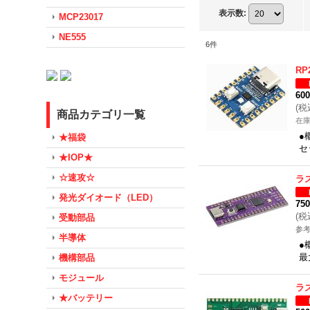
表示数
:
MCP23017
NE555
6
件
R
60
(
税
商品カテゴリ一覧
在
●
★福袋
セ
★IOP★
☆速攻☆
ラ
発光ダイオード（LED）
75
(
税
受動部品
参考
半導体
●
最
機構部品
モジュール
ラ
★バッテリー