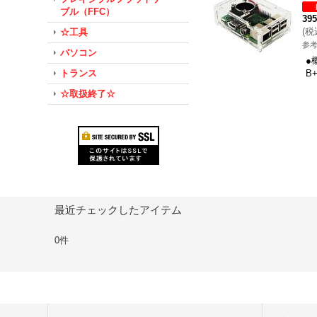
ブル（FFC）
39
(
税
☆工具
参考
パソコン
●
トランス
B
☆取扱終了☆
最近チェックしたアイテム
0件