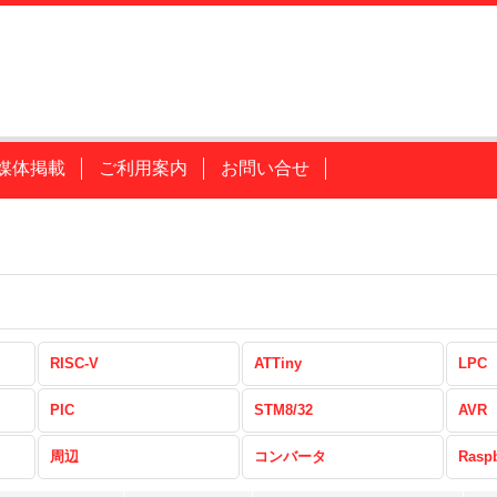
媒体掲載
ご利用案内
お問い合せ
RISC-V
ATTiny
LPC
PIC
STM8/32
AVR
周辺
コンバータ
Raspb