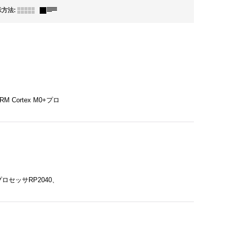
示方法
:
Cortex M0+プロ
+プロセッサRP2040、