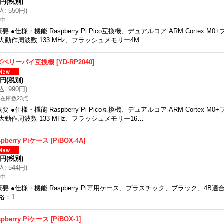
0円
(税別)
込
:
550円
)
備中
概要 ●仕様・機能 Raspberry Pi Pico互換機、デュアルコア ARM Cortex M0
大動作周波数 133 MHz、フラッシュメモリー4M…
ズベリーパイ互換機
[
YD-RP2040
]
0円
(税別)
込
:
990円
)
在庫数23点
概要 ●仕様・機能 Raspberry Pi Pico互換機、デュアルコア ARM Cortex M0
大動作周波数 133 MHz、フラッシュメモリー16…
spberry Piケース
[
PiBOX-4A
]
5円
(税別)
込
:
544円
)
備中
概要 ●仕様・機能 Raspberry Pi専用ケース、プラスチック、ブラック、4
格：1
spberry Piケース
[
PiBOX-1
]