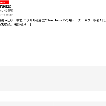
5円
(税別)
込
:
434円
)
在庫数18点
概要 ●仕様・機能 アクリル組み立てRaspberry Pi専用ケース、ネジ・接着
+/3B適合、表記価格：1