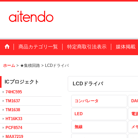
商品カテゴリ一覧
特定商取引法表示
媒体掲載
ホーム
>
★集積回路
>
LCDドライバ
ICプロジェクト
LCDドライバ
74HC595
TM1637
コンパレータ
DA
TM1638
LED
電
HT16K33
無線
メ
PCF8574
MAX7219