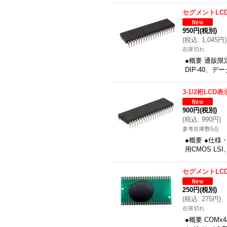
セグメントLC
950円
(税別)
(
税込
:
1,045円
)
在庫切れ
●概要 通販限
DIP-40、
3-1/2桁LCD表
900円
(税別)
(
税込
:
990円
)
参考在庫数5点
●概要 ●仕様
用CMOS LS
セグメントLC
250円
(税別)
(
税込
:
275円
)
在庫切れ
●概要 COMx