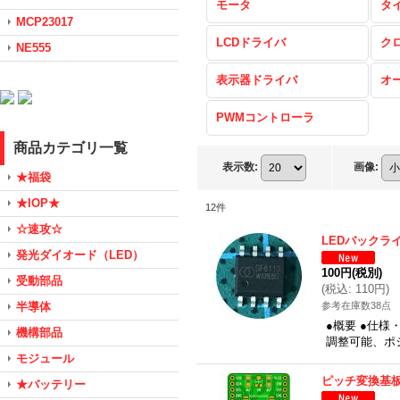
モータ
タ
MCP23017
LCDドライバ
ク
NE555
表示器ドライバ
オ
PWMコントローラ
商品カテゴリ一覧
表示数
:
画像
:
★福袋
★IOP★
12
件
☆速攻☆
LEDバックラ
発光ダイオード（LED）
100円
(税別)
受動部品
(
税込
:
110円
)
半導体
参考在庫数38点
●概要 ●仕様
機構部品
調整可能、ポ
モジュール
ピッチ変換基板（
★バッテリー