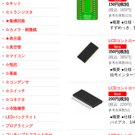
☆キット
150円
(税別)
(
税込
:
165円
)
☆トランジスタ
参考在庫数12点
★集積回路
●概要 ●仕様
すずめっき、変換
☆カメラ・顕微鏡
★表示器
LCDコントロ
☆真空管
350円
(税別)
☆マイコン
(
税込
:
385円
)
参考在庫数68点
☆抵抗
●概要 ●仕様
☆基板
信号インターフ
☆コンデンサ
LCDコントロ
☆スイッチ
200円
(税別)
☆コネクタ
(
税込
:
220円
)
☆冷陰極管
参考在庫数5点
●概要 ●仕様・
LEDバックライト
バイアス、1/
プログラミング
フレキシブルフラットケー