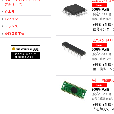
LCDコントロ
ブル（FFC）
300円
(税別)
☆工具
(
税込
:
330円
)
パソコン
参考在庫数76点
●概要 ●仕様
トランス
信号インターフ
☆取扱終了☆
セグメントLC
300円
(税別)
(
税込
:
330円
)
参考在庫数62点
●概要 ●仕様
整、信号インタ
時計・周波数
200円
(税別)
(
税込
:
220円
)
参考在庫数661点
●概要 ●仕様・
品を加えてF