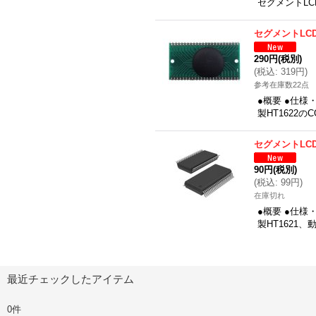
セグメントLC
セグメントLC
290円
(税別)
(
税込
:
319円
)
参考在庫数22点
●概要 ●仕様
製HT1622の
セグメントLC
90円
(税別)
(
税込
:
99円
)
在庫切れ
●概要 ●仕様
製HT1621、動
最近チェックしたアイテム
0件