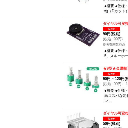
●概要 ●仕様
軸（Dカット）
ダイヤル可変
90円
(税別)
(
税込
:
99円
)
参考在庫数25点
●概要 ●仕様
5、スルーホー
★9型★金属軸
90円
～
120円
(
(
税込
:
99円
～
●概要 ●仕
高コスパな定
ン…
ダイヤル可変
50円
(税別)