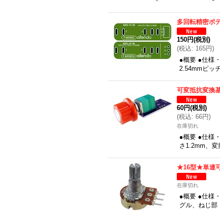
多回転精密ポ
150円
(税別)
(
税込
:
165円
)
●概要 ●仕様
2.54mmピ
可変抵抗変換基
60円
(税別)
(
税込
:
66円
)
在庫切れ
●概要 ●仕様
さ1.2mm、変
★16型★単連
在庫切れ
●概要 ●仕
グル、ねじ部：