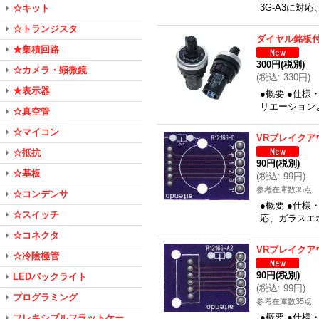
3G-A3に対
☆キット
☆トランジスタ
ダイヤル銘板
★集積回路
300円
(税別)
☆カメラ・顕微鏡
(
税込
:
330円
)
★表示器
●概要 ●仕
リエーション
☆真空管
☆マイコン
VRブレイクア
☆抵抗
90円
(税別)
☆基板
(
税込
:
99円
)
参考在庫数35点
☆コンデンサ
●概要 ●仕様
☆スイッチ
応、ガラスエポ
☆コネクタ
VRブレイクア
☆冷陰極管
90円
(税別)
LEDバックライト
(
税込
:
99円
)
プログラミング
参考在庫数35点
●概要 ●仕様
フレキシブルフラットケー