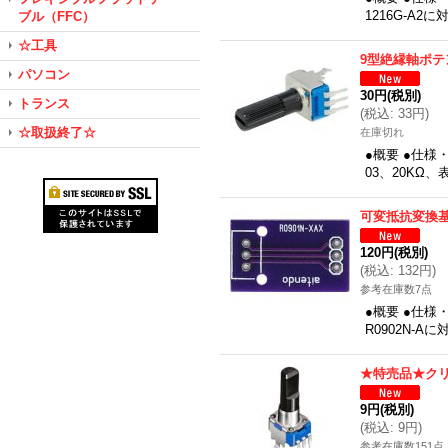
1216G-A
ブル（FFC）
☆工具
9型絶縁軸ポテ
パソコン
30円
(税別)
トランス
(
税込
:
33円
)
☆取扱終了☆
在庫切れ
●概要 ●仕様
03、20KΩ、
可変抵抗変換基
120円
(税別)
(
税込
:
132円
)
参考在庫数7点
●概要 ●仕様
R0902N-
★特売品★ク
9円
(税別)
(
税込
:
9円
)
参考在庫数151点