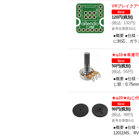
VRブレイクア
120円
(税別)
(
税込
:
132円
)
参考在庫数56点
●概要 ●仕様
に対応、ガラス
★φ16★単連
50円
(税別)
(
税込
:
55円
)
●概要 ●仕
じ部：0.75
★φ20★ねじ
90円
(税別)
(
税込
:
99円
)
参考在庫数6点
●概要 ●仕様
12011NS、