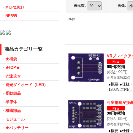
表示数
:
画像
:
MCP23017
NE555
36
件
商品カテゴリ一覧
VRブレイクア
★福袋
90円
(税別)
★IOP★
(
税込
:
99円
)
☆速攻☆
参考在庫数22点
●概要 ●仕様
発光ダイオード（LED）
1203Nに対
受動部品
半導体
可変抵抗変換基
機構部品
90円
(税別)
(
税込
:
99円
)
モジュール
参考在庫数39点
★バッテリー
●概要 ●仕様