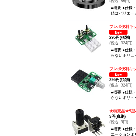
(
税込
:
55円
)
●概要 ●仕様
値はバリエー
ブレボ便利キット
295円
(税別)
(
税込
:
324円
)
●概要 ●仕
らないボリュ
ブレボ便利キット
295円
(税別)
(
税込
:
324円
)
●概要 ●仕
らないボリュ
★特売品★9型
9円
(税別)
(
税込
:
9円
)
●概要 ●仕様
エーションよ