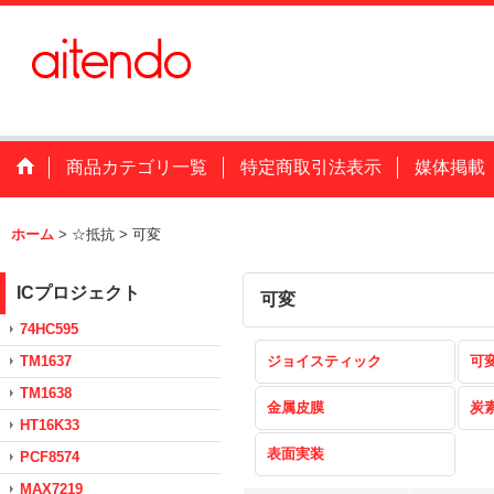
商品カテゴリ一覧
特定商取引法表示
媒体掲載
ホーム
>
☆抵抗
>
可変
ICプロジェクト
可変
74HC595
TM1637
ジョイスティック
可
TM1638
金属皮膜
炭
HT16K33
表面実装
PCF8574
MAX7219