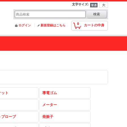
文字サイズ
:
0
カートの中身
ログイン
新規登録はこちら
ケット
導電ゴム
メーター
トプローブ
発振子