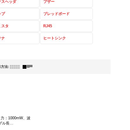
クスヘッダ
ブザー
ップ
ブレッドボード
ミスタ
RJ45
テナ
ヒートシンク
示方法
:
：1000mW、波
ーブル長…