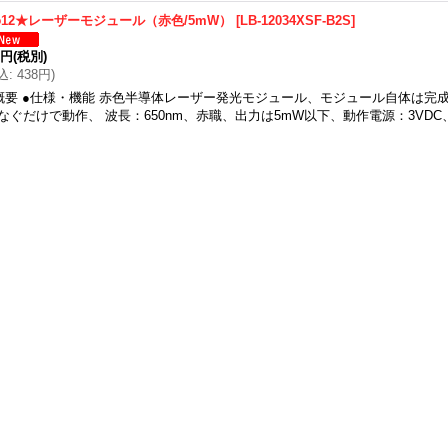
φ12★レーザーモジュール（赤色/5mW）
[
LB-12034XSF-B2S
]
9円
(税別)
込
:
438円
)
概要 ●仕様・機能 赤色半導体レーザー発光モジュール、モジュール自体は完
なぐだけで動作、 波長：650nm、赤職、出力は5mW以下、動作電源：3VDC