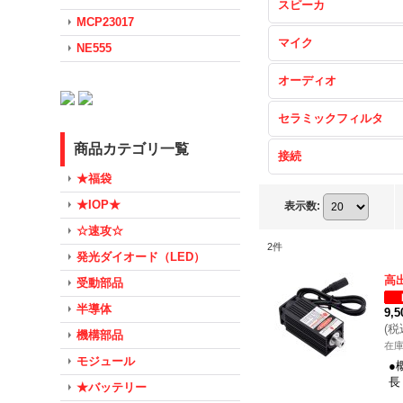
スピーカ
MCP23017
マイク
NE555
オーディオ
セラミックフィルタ
商品カテゴリ一覧
接続
★福袋
★IOP★
表示数
:
☆速攻☆
2
件
発光ダイオード（LED）
高
受動部品
半導体
9,
(
税
機構部品
在
モジュール
●
長
★バッテリー