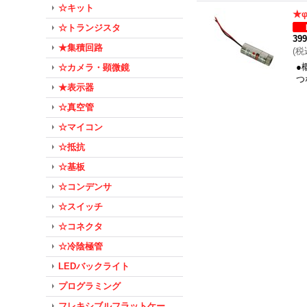
☆キット
★
☆トランジスタ
39
★集積回路
(
税
●
☆カメラ・顕微鏡
つ
★表示器
☆真空管
☆マイコン
☆抵抗
☆基板
☆コンデンサ
☆スイッチ
☆コネクタ
☆冷陰極管
LEDバックライト
プログラミング
フレキシブルフラットケー