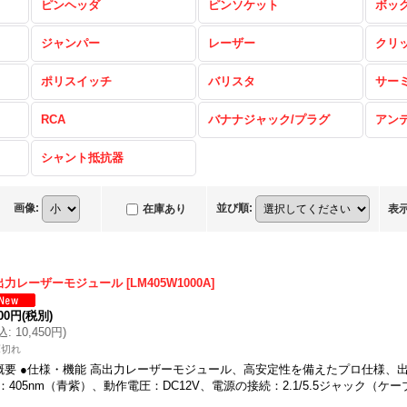
ピンヘッダ
ピンソケット
ボッ
ジャンパー
レーザー
クリ
ポリスイッチ
バリスタ
サー
RCA
バナナジャック/プラグ
アン
シャント抵抗器
画像
:
並び順
:
在庫あり
表
出力レーザーモジュール
[
LM405W1000A
]
500円
(税別)
込
:
10,450円
)
庫切れ
概要 ●仕様・機能 高出力レーザーモジュール、高安定性を備えたプロ仕様、出力
：405nm（青紫）、動作電圧：DC12V、電源の接続：2.1/5.5ジャック（ケ