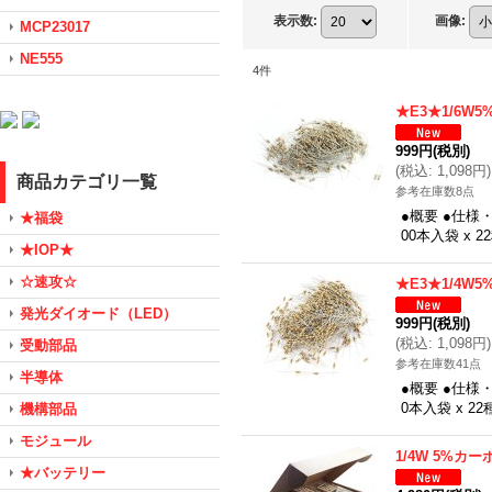
表示数
:
画像
:
MCP23017
NE555
4
件
★E3★1/6W
999円
(税別)
(
税込
:
1,098円
)
商品カテゴリ一覧
参考在庫数8点
●概要 ●仕様・
★福袋
00本入袋 x
★IOP★
☆速攻☆
★E3★1/4W
発光ダイオード（LED）
999円
(税別)
(
税込
:
1,098円
)
受動部品
参考在庫数41点
半導体
●概要 ●仕様・
0本入袋 x 
機構部品
モジュール
1/4W 5%
★バッテリー