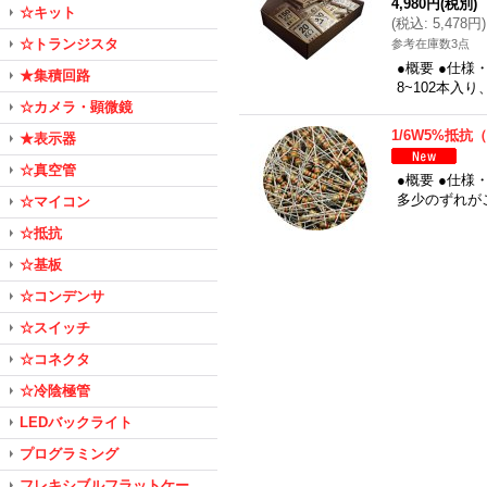
4,980円
(税別)
☆キット
(
税込
:
5,478円
)
☆トランジスタ
参考在庫数3点
●概要 ●仕様
★集積回路
8~102本入り
☆カメラ・顕微鏡
1/6W5%抵抗
★表示器
☆真空管
●概要 ●仕様
多少のずれが
☆マイコン
☆抵抗
☆基板
☆コンデンサ
☆スイッチ
☆コネクタ
☆冷陰極管
LEDバックライト
プログラミング
フレキシブルフラットケー