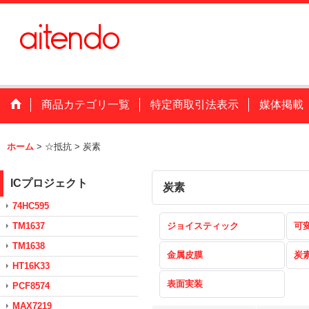
商品カテゴリ一覧
特定商取引法表示
媒体掲載
ホーム
>
☆抵抗
>
炭素
ICプロジェクト
炭素
74HC595
TM1637
ジョイスティック
可
TM1638
金属皮膜
炭
HT16K33
表面実装
PCF8574
MAX7219