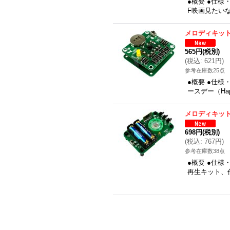
●概要 ●仕様
F映画見たい
メロディキッ
565円
(税別)
(
税込
:
621円
)
参考在庫数25点
●概要 ●仕
ースデー（Ha
メロディキッ
698円
(税別)
(
税込
:
767円
)
参考在庫数38点
●概要 ●仕様
再生キット、