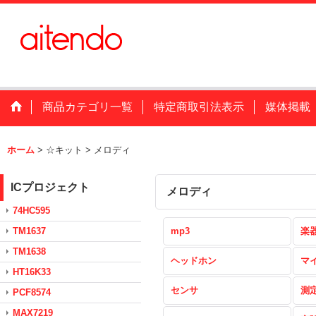
商品カテゴリ一覧
特定商取引法表示
媒体掲載
ホーム
>
☆キット
>
メロディ
ICプロジェクト
メロディ
74HC595
TM1637
mp3
楽
TM1638
ヘッドホン
マ
HT16K33
センサ
測
PCF8574
MAX7219