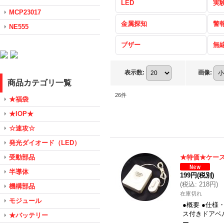
LED
実
MCP23017
金属探知
警
NE555
ブザー
無
表示数
:
画像
:
商品カテゴリ一覧
26
件
★福袋
★IOP★
☆速攻☆
発光ダイオード（LED）
受動部品
★特価★ケー
半導体
199円
(税別)
(
税込
:
218円
)
機構部品
在庫切れ
モジュール
●概要 ●仕
ス付きドアベ
★バッテリー
ー…