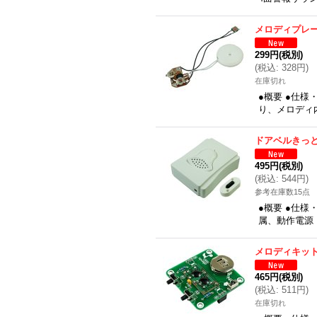
メロディプレ
299円
(税別)
(
税込
:
328円
)
在庫切れ
●概要 ●仕
り、メロディ
ドアベルきっ
495円
(税別)
(
税込
:
544円
)
参考在庫数15点
●概要 ●仕
属、動作電源
メロディキッ
465円
(税別)
(
税込
:
511円
)
在庫切れ