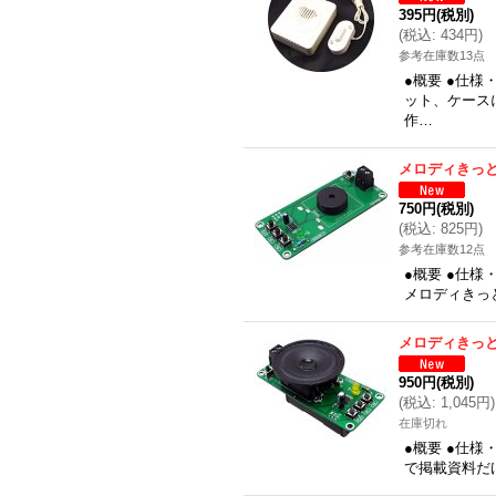
395円
(税別)
(
税込
:
434円
)
参考在庫数13点
●概要 ●仕
ット、ケース
作…
メロディきっ
750円
(税別)
(
税込
:
825円
)
参考在庫数12点
●概要 ●仕様
メロディきっ
メロディきっ
950円
(税別)
(
税込
:
1,045円
)
在庫切れ
●概要 ●仕様
で掲載資料だ