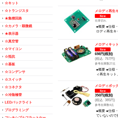
☆キット
☆トランジスタ
メロディ再生
★集積回路
在庫切れ
☆カメラ・顕微鏡
●概要 ●仕様
ロディ再生キッ
★表示器
☆真空管
メロディキッ
☆マイコン
698円
(税別)
☆抵抗
(
税込
:
767円
)
参考在庫数27点
☆基板
●概要 ●仕様
☆コンデンサ
ィ再生キット
☆スイッチ
メロディボッ
☆コネクタ
☆冷陰極管
350円
(税別)
(
税込
:
385円
)
LEDバックライト
参考在庫数4点
プログラミング
●概要 ●仕
ていないので
フレキシブルフラットケー