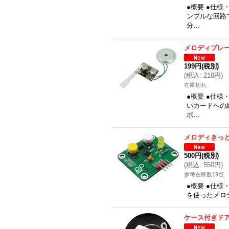
●概要 ●仕
ンプルな回路
分…
メロディプレ
199円
(税別)
(
税込
:
218円
)
在庫切れ
●概要 ●仕
いカードへの
ボ…
メロディきっ
500円
(税別)
(
税込
:
550円
)
参考在庫数19点
●概要 ●仕様
を使ったメロ
ケース付きド