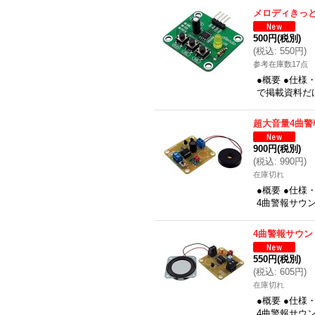
メロディきっ
500円
(税別)
(
税込
:
550円
)
参考在庫数17点
●概要 ●仕様
で掲載資料だ
超大音量4曲警
900円
(税別)
(
税込
:
990円
)
在庫切れ
●概要 ●仕様
4曲警報サウ
4曲警報サウン
550円
(税別)
(
税込
:
605円
)
在庫切れ
●概要 ●仕様
4曲警報サウ