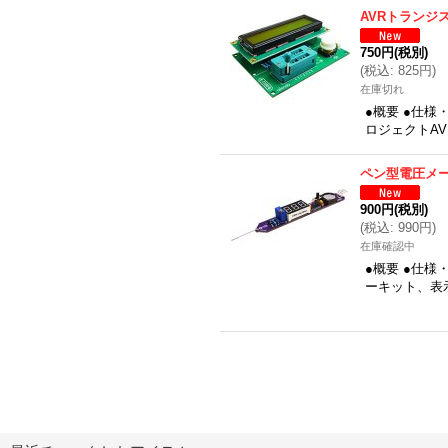
AVRトランジ
750円
(税別)
(
税込
:
825円
)
在庫切れ
●概要 ●仕
ロジェクトAVR
ペン型電圧メ
900円
(税別)
(
税込
:
990円
)
在庫確認中
●概要 ●仕
ーキット、表示