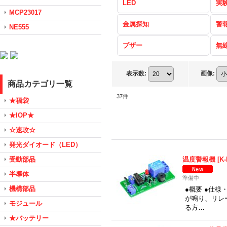
LED
実
MCP23017
金属探知
警
NE555
ブザー
無
表示数
:
画像
:
商品カテゴリ一覧
37
件
★福袋
★IOP★
☆速攻☆
発光ダイオード（LED）
受動部品
温度警報機
[
K
半導体
準備中
機構部品
●概要 ●仕
が鳴り、リレ
モジュール
る方…
★バッテリー