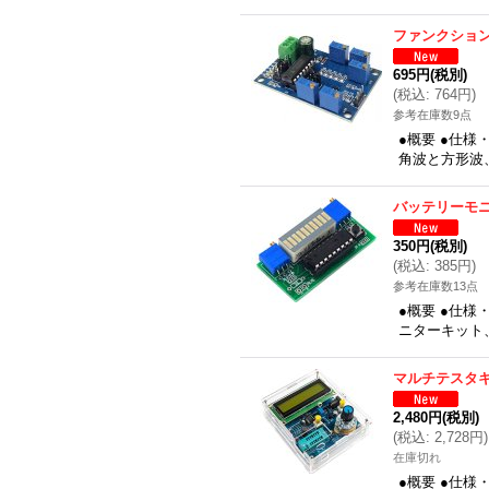
ファンクショ
695円
(税別)
(
税込
:
764円
)
参考在庫数9点
●概要 ●仕様
角波と方形波、
バッテリーモ
350円
(税別)
(
税込
:
385円
)
参考在庫数13点
●概要 ●仕様
ニターキット
マルチテスタ
2,480円
(税別)
(
税込
:
2,728円
)
在庫切れ
●概要 ●仕