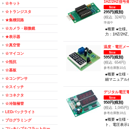
1HZ/2HZ信
☆キット
☆トランジスタ
295円
(税別)
(
税込
:
324円
)
★集積回路
準備中
☆カメラ・顕微鏡
●概要 ●仕様
力：1HZ/2
★表示器
☆真空管
温度・電圧メ
☆マイコン
595円
(税別)
☆抵抗
(
税込
:
654円
)
参考在庫数10点
☆基板
●概要 ●仕
☆コンデンサ
細マニュアル
☆スイッチ
デジタル電圧
☆コネクタ
950円
(税別)
☆冷陰極管
(
税込
:
1,045円
)
LEDバックライト
参考在庫数18点
●概要 ●仕
プログラミング
ト、電圧表示
フレキシブルフラットケー