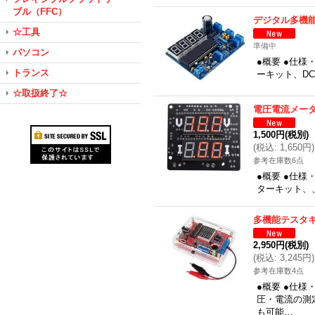
ブル（FFC）
デジタル多機
☆工具
準備中
パソコン
●概要 ●仕様
トランス
ーキット、DC
☆取扱終了☆
電圧電流メー
1,500円
(税別)
(
税込
:
1,650円
)
参考在庫数6点
●概要 ●仕様
ターキット、
多機能テスタ
2,950円
(税別)
(
税込
:
3,245円
)
参考在庫数4点
●概要 ●仕
圧・電流の測
も可能…