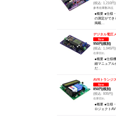
(
税込
:
1,210円
)
参考在庫数26点
●概要 ●仕
の測定ができ
掲載…
デジタル電圧
950円
(税別)
(
税込
:
1,045円
)
在庫切れ
●概要 ●仕
細マニュアル
だ…
AVRトランジ
850円
(税別)
(
税込
:
935円
)
在庫切れ
●概要 ●仕
ロジェクトAVR