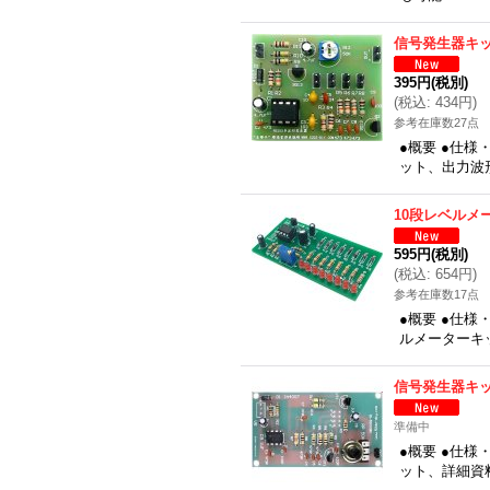
信号発生器キ
395円
(税別)
(
税込
:
434円
)
参考在庫数27点
●概要 ●仕
ット、出力波
10段レベルメ
595円
(税別)
(
税込
:
654円
)
参考在庫数17点
●概要 ●仕様
ルメーターキ
信号発生器キ
準備中
●概要 ●仕
ット、詳細資