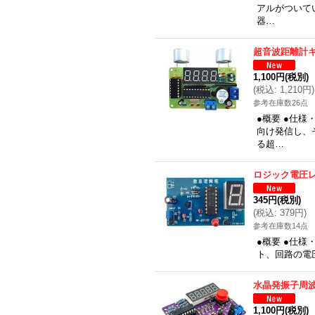
アルがついて
器…
超音波距離計
1,100円
(税別)
(
税込
:
1,210円
)
参考在庫数26点
●概要 ●仕
向け発信し、
る超…
ロジック電圧
345円
(税別)
(
税込
:
379円
)
参考在庫数14点
●概要 ●仕
ト、回路の電圧
水晶発振子周
1,100円
(税別)