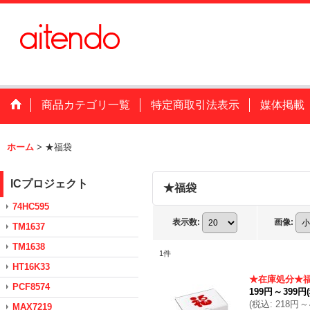
商品カテゴリ一覧
特定商取引法表示
媒体掲載
ホーム
>
★福袋
ICプロジェクト
★福袋
74HC595
表示数
:
画像
:
TM1637
TM1638
1
件
HT16K33
★在庫処分★
PCF8574
199円
～
399円
(
税込
:
218円
～
MAX7219