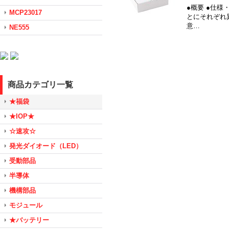
●概要 ●仕
MCP23017
とにそれぞれ
意…
NE555
商品カテゴリ一覧
★福袋
★IOP★
☆速攻☆
発光ダイオード（LED）
受動部品
半導体
機構部品
モジュール
★バッテリー