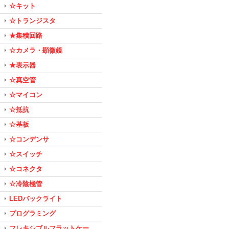
☆キット
☆トランジスタ
★集積回路
☆カメラ・顕微鏡
★表示器
☆真空管
☆マイコン
☆抵抗
☆基板
☆コンデンサ
☆スイッチ
☆コネクタ
☆冷陰極管
LEDバックライト
プログラミング
フレキシブルフラットケー