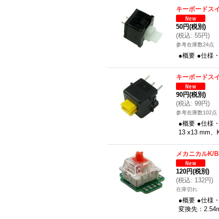
キーボードス
50円
(税別)
(
税込
:
55円
)
参考在庫数24点
●概要 ●仕様
キーボードス
90円
(税別)
(
税込
:
99円
)
参考在庫数102点
●概要 ●仕様
13 x13 
メカニカルK/
120円
(税別)
(
税込
:
132円
)
在庫切れ
●概要 ●仕様
変換先：2.54