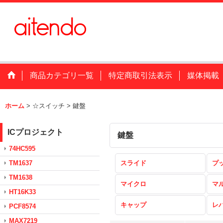
商品カテゴリ一覧
特定商取引法表示
媒体掲載
ホーム
>
☆スイッチ
>
鍵盤
ICプロジェクト
鍵盤
74HC595
TM1637
スライド
プ
TM1638
マイクロ
マ
HT16K33
キャップ
レ
PCF8574
MAX7219