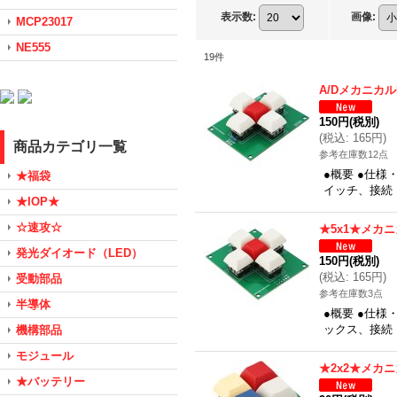
表示数
:
画像
:
MCP23017
NE555
19
件
A/Dメカニカル
150円
(税別)
(
税込
:
165円
)
商品カテゴリ一覧
参考在庫数12点
●概要 ●仕様
★福袋
イッチ、接続：
★IOP★
☆速攻☆
★5x1★メカ
発光ダイオード（LED）
150円
(税別)
(
税込
:
165円
)
受動部品
参考在庫数3点
半導体
●概要 ●仕様
ックス、接続：
機構部品
モジュール
★2x2★メカ
★バッテリー