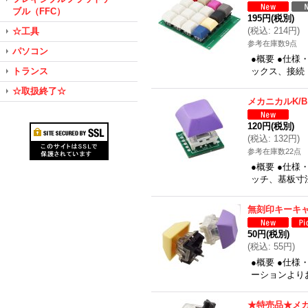
ブル（FFC）
195円
(税別)
(
税込
:
214円
)
☆工具
参考在庫数9点
パソコン
●概要 ●仕様
トランス
ックス、接続：
☆取扱終了☆
メカニカルK/
120円
(税別)
(
税込
:
132円
)
参考在庫数22点
●概要 ●仕様
ッチ、基板寸法
無刻印キーキ
50円
(税別)
(
税込
:
55円
)
●概要 ●仕様・
ーションより
★特売品★メカ