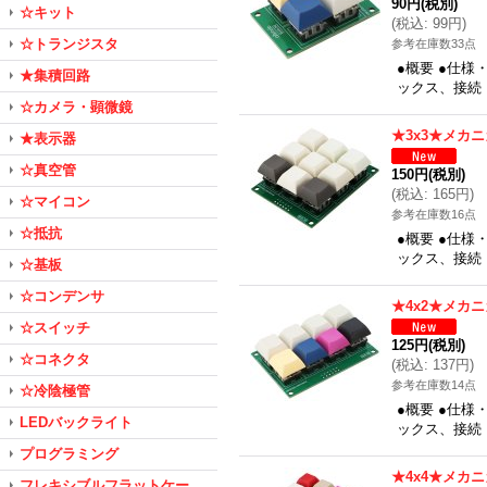
90円
(税別)
☆キット
(
税込
:
99円
)
☆トランジスタ
参考在庫数33点
●概要 ●仕様
★集積回路
ックス、接続：
☆カメラ・顕微鏡
★3x3★メカ
★表示器
☆真空管
150円
(税別)
(
税込
:
165円
)
☆マイコン
参考在庫数16点
☆抵抗
●概要 ●仕様
ックス、接続：
☆基板
☆コンデンサ
★4x2★メカ
☆スイッチ
125円
(税別)
☆コネクタ
(
税込
:
137円
)
参考在庫数14点
☆冷陰極管
●概要 ●仕様
LEDバックライト
ックス、接続：
プログラミング
★4x4★メカ
フレキシブルフラットケー