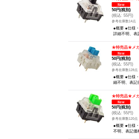
50円
(税別)
(
税込
:
55円
)
参考在庫数14点
●概要 ●仕様・
詳細不明、表
★特売品★メカ
50円
(税別)
(
税込
:
55円
)
参考在庫数128点
●概要 ●仕様・
細不明、表記
★特売品★メカ
50円
(税別)
(
税込
:
55円
)
参考在庫数120点
●概要 ●仕様・
不明、表記価