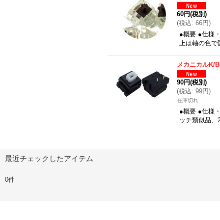
60円
(税別)
(
税込
:
66円
)
●概要 ●仕様
上は軸の色で
メカニカルK/
90円
(税別)
(
税込
:
99円
)
在庫切れ
●概要 ●仕様
ッチ類似品、
最近チェックしたアイテム
0件