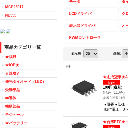
モータ
タ
MCP23017
LCDドライバ
ク
NE555
表示器ドライバ
オ
PWMコントローラ
商品カテゴリ一覧
表示数
:
画像
:
★福袋
★IOP★
2
件
☆速攻☆
★志成冠軍★A
発光ダイオード（LED）
100円
(税別)
受動部品
(
税込
:
110円
)
半導体
参考在庫数24点
●概要 ●仕様
機構部品
動作電圧：3〜
モジュール
★台湾PTC★
★バッテリー