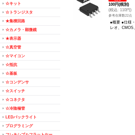
☆キット
100円
(税別)
(
税込
:
110円
)
☆トランジスタ
参考在庫数22点
★集積回路
●概要 ●仕様
レオ、CMOS
☆カメラ・顕微鏡
★表示器
☆真空管
☆マイコン
☆抵抗
☆基板
☆コンデンサ
☆スイッチ
☆コネクタ
☆冷陰極管
LEDバックライト
プログラミング
フレキシブルフラットケー