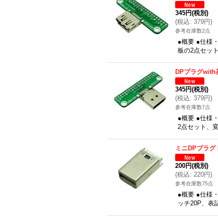
345円
(税別)
(
税込
:
379円
)
参考在庫数2点
●概要 ●仕様
板の2点セット
DPプラグwit
345円
(税別)
(
税込
:
379円
)
参考在庫数7点
●概要 ●仕様
2点セット、変換
ミニDPプラグ
200円
(税別)
(
税込
:
220円
)
参考在庫数75点
●概要 ●仕様・
ッチ20P、表