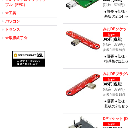
ブル（FFC）
(
税込
:
324円
)
●概要 ●仕様
☆工具
基板の2点セッ
パソコン
みにDPソケット
トランス
☆取扱終了☆
345円
(税別)
(
税込
:
379円
)
参考在庫数59点
●概要 ●仕様
換基板の2点セ
みにDPプラグw
345円
(税別)
(
税込
:
379円
)
参考在庫数18点
●概要 ●仕様
基板の2点セッ
DPソケット
[
D