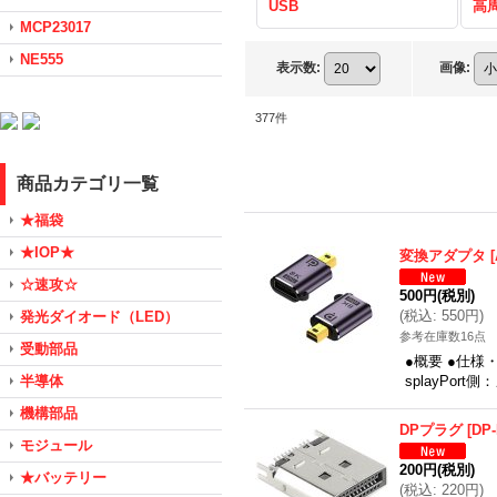
USB
高
MCP23017
NE555
表示数
:
画像
:
377
件
商品カテゴリ一覧
★福袋
★IOP★
変換アダプタ
[
☆速攻☆
500円
(税別)
(
税込
:
550円
)
発光ダイオード（LED）
参考在庫数16点
受動部品
●概要 ●仕様・
半導体
splayPor
機構部品
DPプラグ
[
DP
モジュール
200円
(税別)
★バッテリー
(
税込
:
220円
)