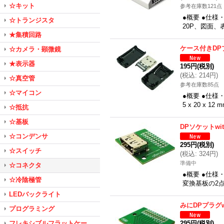
☆キット
参考在庫数121点
●概要 ●仕様・
☆トランジスタ
20P、図面、
★集積回路
ケース付きDP
☆カメラ・顕微鏡
★表示器
195円
(税別)
(
税込
:
214円
)
☆真空管
参考在庫数85点
☆マイコン
●概要 ●仕様
5 x 20 x 
☆抵抗
☆基板
DPソケットwi
☆コンデンサ
295円
(税別)
☆スイッチ
(
税込
:
324円
)
準備中
☆コネクタ
●概要 ●仕様
☆冷陰極管
変換基板の2点
LEDバックライト
みにDPプラグw
プログラミング
フレキシブルフラットケー
295円
(税別)