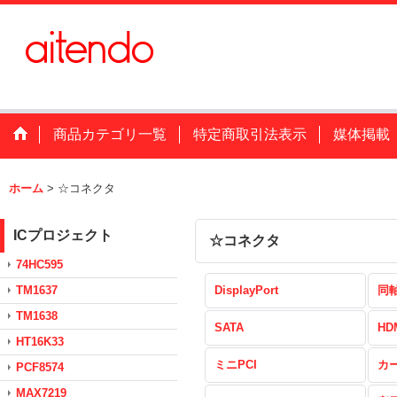
商品カテゴリ一覧
特定商取引法表示
媒体掲載
ホーム
>
☆コネクタ
ICプロジェクト
☆コネクタ
74HC595
TM1637
DisplayPort
同
TM1638
SATA
HD
HT16K33
ミニPCI
カ
PCF8574
MAX7219