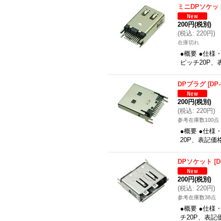
ミニDPソケッ
200円
(税別)
(
税込
:
220円
)
在庫切れ
●概要 ●仕様・
ピッチ20P、
DPプラグ
[
DP
200円
(税別)
(
税込
:
220円
)
参考在庫数100点
●概要 ●仕様・
20P、表記価
DPソケット
[
D
200円
(税別)
(
税込
:
220円
)
参考在庫数38点
●概要 ●仕様・
チ20P、表記