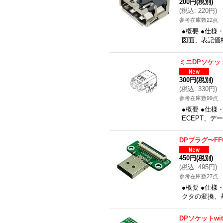
200円
(税別)
(
税込
:
220円
)
参考在庫数22点
●概要 ●仕様
図面、表記価
ミニDPソケッ
300円
(税別)
(
税込
:
330円
)
参考在庫数99点
●概要 ●仕様・
ECEPT、
DPプラグ〜FF
450円
(税別)
(
税込
:
495円
)
参考在庫数27点
●概要 ●仕様
クタの変換、基
DPソケットwi