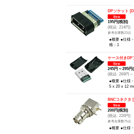
DPソケット
[
D
195円
(税別)
(
税込
:
214円
)
参考在庫数23点
●概要 ●仕様・
格：1
ケース付きDP
245円
～
295円
(
税込
:
269円
～
●概要 ●仕様
5 x 20 
BNCコネクタ
[
200円
(税別)
(
税込
:
220円
)
参考在庫数75点
●概要 ●仕様