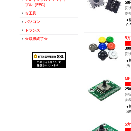
50
ブル（FFC）
(
税
☆工具
参考
●
パソコン
0
トランス
5
☆取扱終了☆
30
(
税
●
法
MF
25
(
税
参考
●
S
5