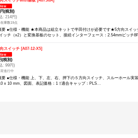
方向スイッチwith基板
[
A07S8A
]
5円
(税別)
込
:
214円
)
在庫数19点
概要 ●仕様・機能 ★本商品は組立キットで半田付けが必要です★5方向スイッチA0
イッチ（x2）と変換基板のセット、接続インターフェース：2.54mmピッチ8
方向スイッチ
[
A07-12-X5
]
円
(税別)
込
:
99円
)
入荷進行中
概要 ●仕様・機能 上、下、左、右、押下の５方向スイッチ、スルーホール実装
 10 x 10 mm、図面、表記価格：1 ⇧適合キャップ：PLS…