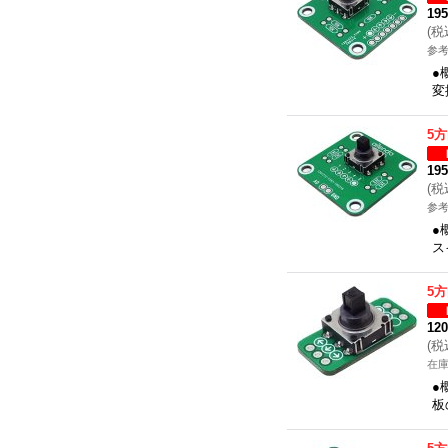
19
(
税
参考
●
変
5
19
(
税
参考
●
ス
5
12
(
税
在
●
板