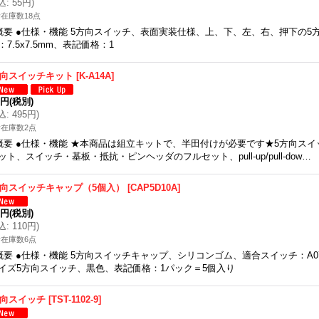
込
:
55円
)
在庫数18点
概要 ●仕様・機能 5方向スイッチ、表面実装仕様、上、下、左、右、押下の5
：7.5x7.5mm、表記価格：1
方向スイッチキット
[
K-A14A
]
0円
(税別)
込
:
495円
)
在庫数2点
概要 ●仕様・機能 ★本商品は組立キットで、半田付けが必要です★5方向スイッチ
ット、スイッチ・基板・抵抗・ピンヘッダのフルセット、pull-up/pull-dow…
方向スイッチキャップ（5個入）
[
CAP5D10A
]
0円
(税別)
込
:
110円
)
在庫数6点
概要 ●仕様・機能 5方向スイッチキャップ、シリコンゴム、適合スイッチ：A07-12
イズ5方向スイッチ、黒色、表記価格：1パック＝5個入り
方向スイッチ
[
TST-1102-9
]