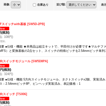
画像
:
並び順
:
在庫あり
表
Fスイッチwith基板
[
SW5D-2PB
]
円
(税別)
込
:
108円
)
庫切れ
概要 ●仕様・機能 ★本商品は組立キットで、半田付けが必要です★マルチフ
MFS）と変換基板の2点セット、スイッチの特殊ピッチを2.54mmピッチ単
方向スイッチモジュール
[
SW5D8PA
]
5円
(税別)
込
:
324円
)
概要 ●仕様・機能 5方向スイッチモジュール、タクトスイッチx2個、実装済
ス：2.54mmピッチ8P、ピンヘッダ実装済み、表記価格：1
方向スイッチ
[
TS006
]
円
(税別)