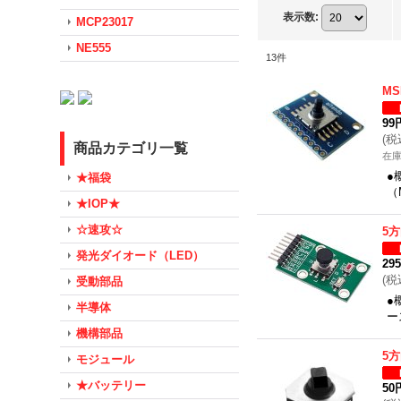
表示数
:
MCP23017
NE555
13
件
MS
99
(
税
商品カテゴリ一覧
在
●
★福袋
（
★IOP★
☆速攻☆
5
発光ダイオード（LED）
29
(
税
受動部品
●
半導体
ー
機構部品
5
モジュール
★バッテリー
50