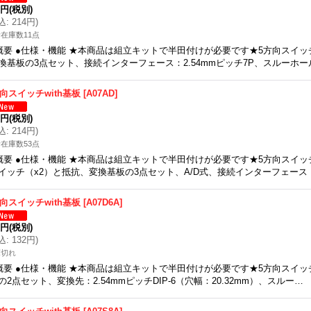
5円
(税別)
込
:
214円
)
在庫数11点
概要 ●仕様・機能 ★本商品は組立キットで半田付けが必要です★5方向スイッチA0
換基板の3点セット、接続インターフェース：2.54mmピッチ7P、スルーホー
方向スイッチwith基板
[
A07AD
]
5円
(税別)
込
:
214円
)
在庫数53点
概要 ●仕様・機能 ★本商品は組立キットで半田付けが必要です★5方向スイッチA0
イッチ（x2）と抵抗、変換基板の3点セット、A/D式、接続インターフェース：
方向スイッチwith基板
[
A07D6A
]
0円
(税別)
込
:
132円
)
庫切れ
概要 ●仕様・機能 ★本商品は組立キットで半田付けが必要です★5方向スイッチA0
の2点セット、変換先：2.54mmピッチDIP-6（穴幅：20.32mm）、スルー…