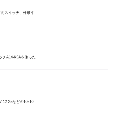
方向スイッチ、外形寸
A14-K5Aを使った
-X5などの10x10