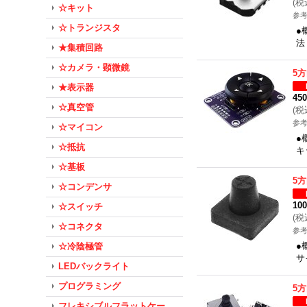
(
税
☆キット
参考
☆トランジスタ
●
法
★集積回路
☆カメラ・顕微鏡
5
★表示器
45
☆真空管
(
税
参考
☆マイコン
●
☆抵抗
キ
☆基板
5
☆コンデンサ
10
☆スイッチ
(
税
☆コネクタ
参考
●
☆冷陰極管
サ
LEDバックライト
プログラミング
5
フレキシブルフラットケー