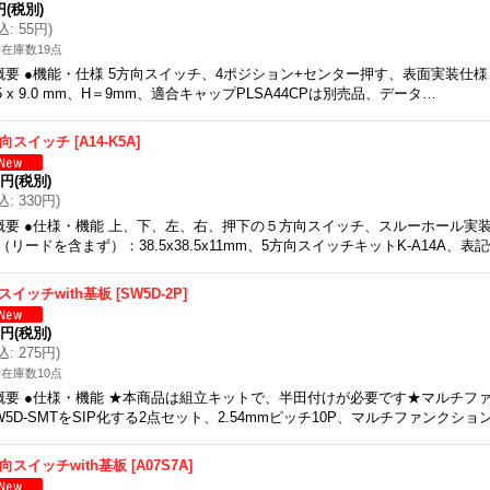
円
(税別)
込
:
55円
)
在庫数19点
概要 ●機能・仕様 5方向スイッチ、4ポジション+センター押す、表面実装仕様、外
.5 x 9.0 mm、H＝9mm、適合キャップPLSA44CPは別売品、データ…
方向スイッチ
[
A14-K5A
]
0円
(税別)
込
:
330円
)
概要 ●仕様・機能 上、下、左、右、押下の５方向スイッチ、スルーホール実
（リードを含まず）：38.5x38.5x11mm、5方向スイッチキットK-A14A、表
スイッチwith基板
[
SW5D-2P
]
0円
(税別)
込
:
275円
)
在庫数10点
概要 ●仕様・機能 ★本商品は組立キットで、半田付けが必要です★マルチフ
W5D-SMTをSIP化する2点セット、2.54mmピッチ10P、マルチファンクショ
方向スイッチwith基板
[
A07S7A
]