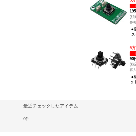
5
19
(
税
参考
●
ス
5
90
(
税
再
●
x
最近チェックしたアイテム
0件