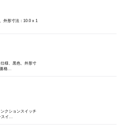
形寸法：10.0 x 1
装仕様、黒色、外形寸
記価格…
ァンクションスイッチ
ンスイ…