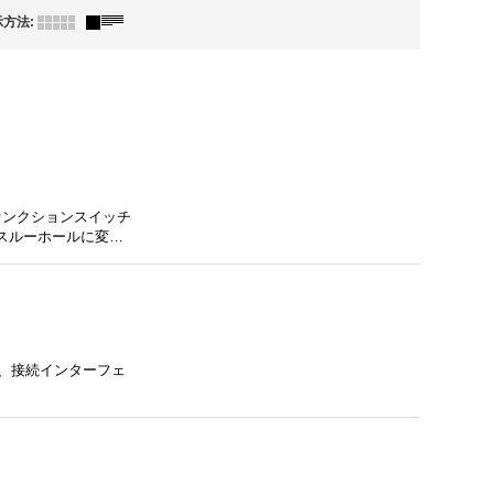
示方法
:
ァンクションスイッチ
列スルーホールに変…
み、接続インターフェ