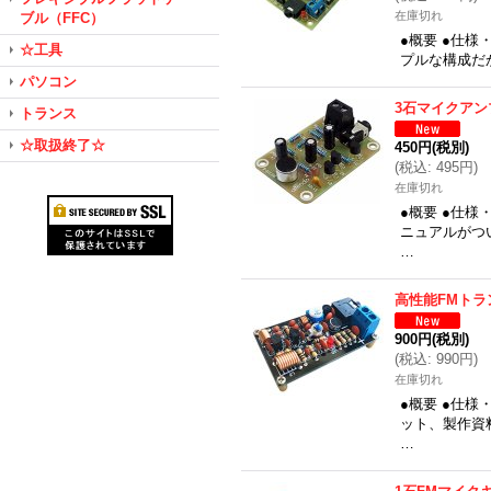
在庫切れ
ブル（FFC）
●概要 ●仕
☆工具
プルな構成だ
パソコン
3石マイクアン
トランス
☆取扱終了☆
450円
(税別)
(
税込
:
495円
)
在庫切れ
●概要 ●仕
ニュアルがつ
…
高性能FMトラ
900円
(税別)
(
税込
:
990円
)
在庫切れ
●概要 ●仕
ット、製作資
…