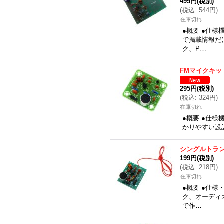
495円
(税別)
(
税込
:
544円
)
在庫切れ
●概要 ●仕
で掲載情報だ
ク、P…
FMマイクキッ
295円
(税別)
(
税込
:
324円
)
在庫切れ
●概要 ●仕
かりやすい設計
シングルトラン
199円
(税別)
(
税込
:
218円
)
在庫切れ
●概要 ●仕
ク、オーディ
で作…