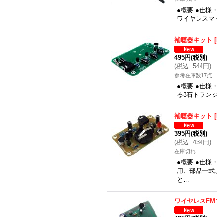
●概要 ●仕
ワイヤレスマ
補聴器キット
[
495円
(税別)
(
税込
:
544円
)
参考在庫数17点
●概要 ●仕
る3石トラン
補聴器キット
[
395円
(税別)
(
税込
:
434円
)
在庫切れ
●概要 ●仕
用、部品一式
と…
ワイヤレスFM