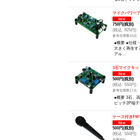
マイクパワー
750円
(税別)
(
税込
:
825円
)
参考在庫数15点
●概要 ●仕
大きく再生す
アル…
3石マイクキッ
500円
(税別)
(
税込
:
550円
)
参考在庫数17点
●概要 3石、
ピッチ2P端子
ケース付きFM
500円
(税別)
(
税込
:
550円
)
在庫切れ