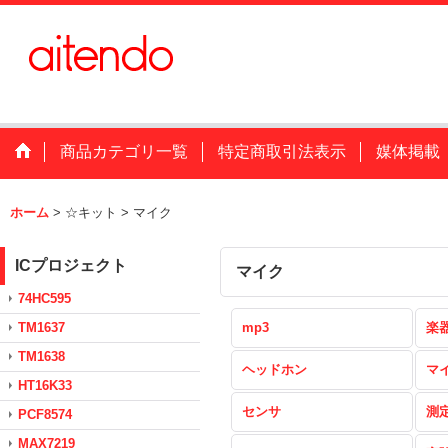
商品カテゴリ一覧
特定商取引法表示
媒体掲載
ホーム
>
☆キット
>
マイク
ICプロジェクト
マイク
74HC595
TM1637
mp3
楽
TM1638
ヘッドホン
マ
HT16K33
センサ
測
PCF8574
MAX7219