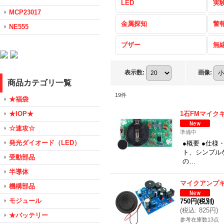
LED
実
MCP23017
金属探知
警
NE555
ブザー
無
表示数
:
画像
:
商品カテゴリ一覧
19
件
★福袋
★IOP★
1石FMマイク
☆速攻☆
準備中
発光ダイオード（LED）
●概要 ●仕
ト、シンプル
受動部品
の…
半導体
マイクアンプ
機構部品
モジュール
750円
(税別)
(
税込
:
825円
)
★バッテリー
参考在庫数13点