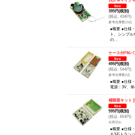
1石FMマイク
395円
(税別)
(
税込
:
434円
)
参考在庫数13点
●概要 ●仕
ト、シンプル
の…
ケース付FMバ
495円
(税別)
(
税込
:
544円
)
参考在庫数2点
●概要 ●仕
電源：3V、単
補聴器キット
[
595円
(税別)
(
税込
:
654円
)
在庫切れ
●概要 ●仕
る3石トラン