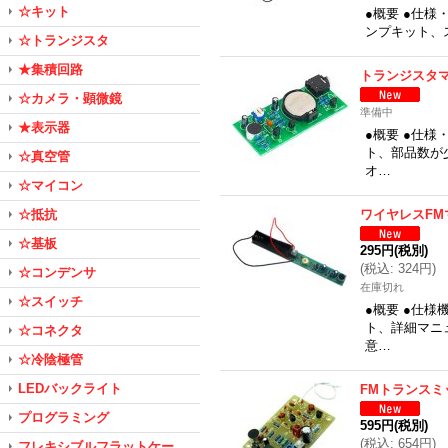
☆キット
●概要 ●仕様
ンプキット、
☆トランジスタ
★集積回路
トランジスタ
☆カメラ・顕微鏡
準備中
★表示器
●概要 ●仕
ト、部品数が
☆真空管
オ…
☆マイコン
☆抵抗
ワイヤレスFM
☆基板
295円
(税別)
(
税込
:
324円
)
☆コンデンサ
在庫切れ
☆スイッチ
●概要 ●仕
ト、詳細マニ
☆コネクタ
意…
☆冷陰極管
LEDバックライト
FMトランスミ
プログラミング
595円
(税別)
(
税込
:
654円
)
フレキシブルフラットケー