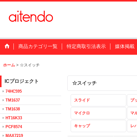
商品カテゴリ一覧
特定商取引法表示
媒体掲載
ホーム
>
☆スイッチ
ICプロジェクト
☆スイッチ
74HC595
TM1637
スライド
プ
TM1638
マイクロ
マ
HT16K33
キャップ
レ
PCF8574
MAX7219