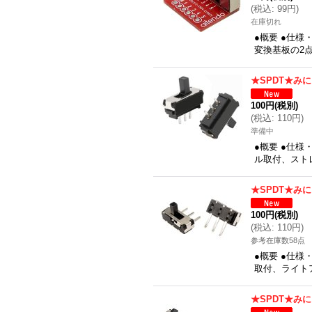
(
税込
:
99円
)
在庫切れ
●概要 ●仕様
変換基板の2点
★SPDT★み
100円
(税別)
(
税込
:
110円
)
準備中
●概要 ●仕様
ル取付、ストレ
★SPDT★み
100円
(税別)
(
税込
:
110円
)
参考在庫数58点
●概要 ●仕様
取付、ライトア
★SPDT★み