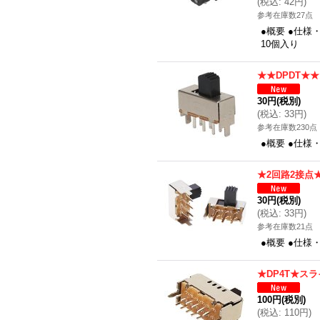
(
税込
:
42円
)
参考在庫数27点
●概要 ●仕様
10個入り
★★DPDT★
30円
(税別)
(
税込
:
33円
)
参考在庫数230点
●概要 ●仕様
★2回路2接点
30円
(税別)
(
税込
:
33円
)
参考在庫数21点
●概要 ●仕様
★DP4T★ス
100円
(税別)
(
税込
:
110円
)