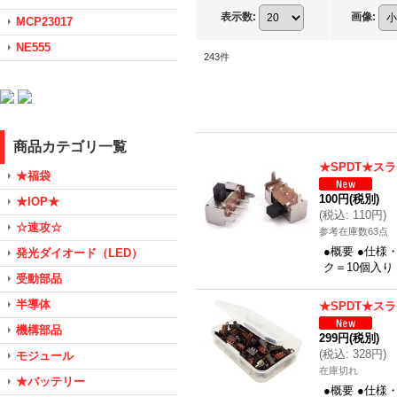
表示数
:
画像
:
MCP23017
NE555
243
件
商品カテゴリ一覧
★SPDT★ス
★福袋
100円
(税別)
★IOP★
(
税込
:
110円
)
☆速攻☆
参考在庫数63点
●概要 ●仕様
発光ダイオード（LED）
ク＝10個入り
受動部品
半導体
★SPDT★ス
機構部品
299円
(税別)
(
税込
:
328円
)
モジュール
在庫切れ
★バッテリー
●概要 ●仕様・