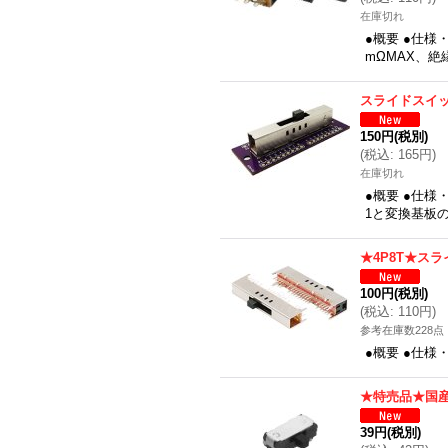
在庫切れ
●概要 ●仕様・
mΩMAX、絶縁
スライドスイッ
150円
(税別)
(
税込
:
165円
)
在庫切れ
●概要 ●仕様
1と変換基板の
★4P8T★ス
100円
(税別)
(
税込
:
110円
)
参考在庫数228点
●概要 ●仕
★特売品★国産
39円
(税別)