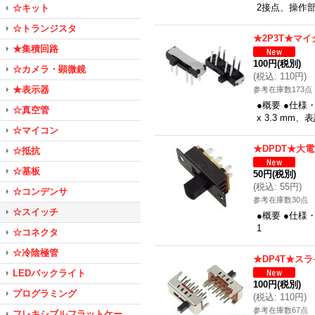
2接点、操作
☆キット
☆トランジスタ
★2P3T★マ
★集積回路
100円
(税別)
☆カメラ・顕微鏡
(
税込
:
110円
)
★表示器
参考在庫数173点
●概要 ●仕様
☆真空管
x 3.3 mm
☆マイコン
★DPDT★大
☆抵抗
☆基板
50円
(税別)
(
税込
:
55円
)
☆コンデンサ
参考在庫数30点
☆スイッチ
●概要 ●仕様
1
☆コネクタ
☆冷陰極管
★DP4T★ス
LEDバックライト
100円
(税別)
プログラミング
(
税込
:
110円
)
参考在庫数67点
フレキシブルフラットケー