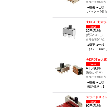
参考在庫数580点
●概要 ●仕様
パック＝4個
★DP4T★ス
30円
(税別)
(
税込
:
33円
)
参考在庫数21点
●概要 ●仕様
（X）：4mm
★DPDT★大
40円
(税別)
(
税込
:
44円
)
参考在庫数811点
●概要 ●仕様
表記価格：1
スライドスイッ
90円
(税別)