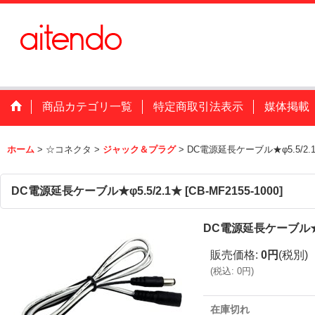
商品カテゴリ一覧
特定商取引法表示
媒体掲載
ホーム
>
☆コネクタ
>
ジャック＆プラグ
>
DC電源延長ケーブル★φ5.5/2.
DC電源延長ケーブル★φ5.5/2.1★
[
CB-MF2155-1000
]
DC電源延長ケーブル★φ5
販売価格
:
0円
(税別)
(
税込
:
0円
)
在庫切れ