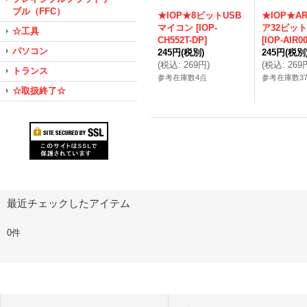
ブル（FFC）
★IOP★8ビットUSB
★IOP★AR
マイコン
[
IOP-
ア32ビッ
☆工具
CH552T-DP
]
[
IOP-AIR0
パソコン
245円
(税別)
245円
(税別
(
税込
:
269円
)
(
税込
:
269
トランス
参考在庫数4点
参考在庫数3
☆取扱終了☆
最近チェックしたアイテム
0件