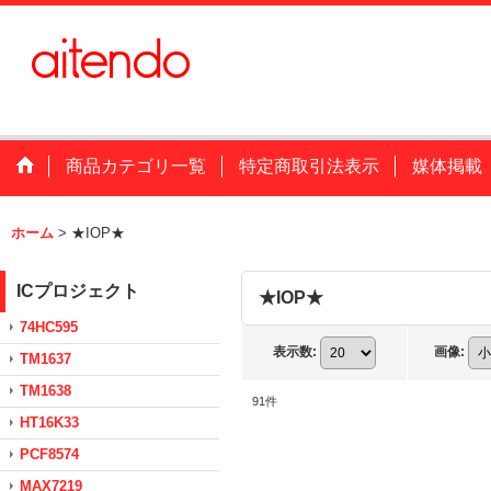
商品カテゴリ一覧
特定商取引法表示
媒体掲載
ホーム
>
★IOP★
ICプロジェクト
★IOP★
74HC595
表示数
:
画像
:
TM1637
TM1638
91
件
HT16K33
PCF8574
MAX7219