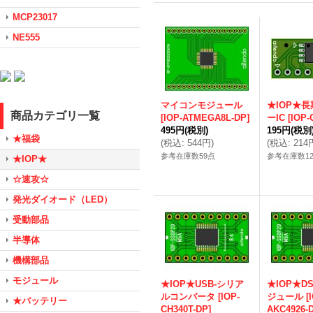
MCP23017
NE555
マイコンモジュール
★IOP★
商品カテゴリ一覧
[
IOP-ATMEGA8L-DP
]
ーIC
[
IOP-
495円
(税別)
195円
(税別
★福袋
(
税込
:
544円
)
(
税込
:
214
参考在庫数59点
参考在庫数12
★IOP★
☆速攻☆
発光ダイオード（LED）
受動部品
半導体
機構部品
モジュール
★IOP★USB-シリア
★IOP★D
ルコンバータ
[
IOP-
ジュール
[
★バッテリー
CH340T-DP
]
AKC4926-