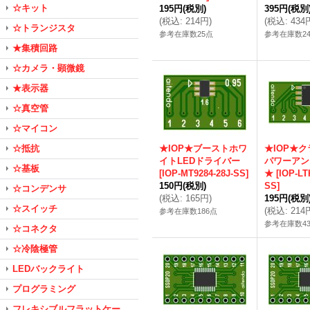
☆キット
195円
(税別)
395円
(税別
(
税込
:
214円
)
(
税込
:
434
☆トランジスタ
参考在庫数25点
参考在庫数2
★集積回路
☆カメラ・顕微鏡
★表示器
☆真空管
☆マイコン
☆抵抗
★IOP★ブーストホワ
★IOP★ク
イトLEDドライバー
パワーアンプ
☆基板
[
IOP-MT9284-28J-SS
]
★
[
IOP-LT
150円
(税別)
SS
]
☆コンデンサ
(
税込
:
165円
)
195円
(税別
☆スイッチ
(
税込
:
214
参考在庫数186点
参考在庫数4
☆コネクタ
☆冷陰極管
LEDバックライト
プログラミング
フレキシブルフラットケー