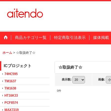
商品カテゴリ一覧
特定商取引法表示
媒体掲載
ホーム
>
☆取扱終了☆
ICプロジェクト
☆取扱終了☆
74HC595
表示数
:
画像
:
TM1637
TM1638
0
件
HT16K33
PCF8574
MAX7219