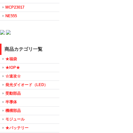
MCP23017
NE555
商品カテゴリ一覧
★福袋
★IOP★
☆速攻☆
発光ダイオード（LED）
受動部品
半導体
機構部品
モジュール
★バッテリー