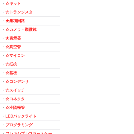
☆キット
☆トランジスタ
★集積回路
☆カメラ・顕微鏡
★表示器
☆真空管
☆マイコン
☆抵抗
☆基板
☆コンデンサ
☆スイッチ
☆コネクタ
☆冷陰極管
LEDバックライト
プログラミング
フレキシブルフラットケー