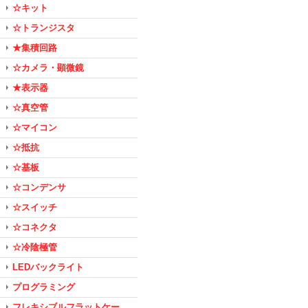
☆キット
☆トランジスタ
★集積回路
☆カメラ・顕微鏡
★表示器
☆真空管
☆マイコン
☆抵抗
☆基板
☆コンデンサ
☆スイッチ
☆コネクタ
☆冷陰極管
LEDバックライト
プログラミング
フレキシブルフラットケー