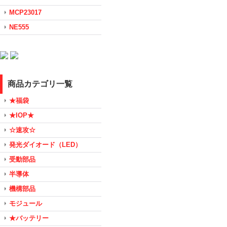
MCP23017
NE555
商品カテゴリ一覧
★福袋
★IOP★
☆速攻☆
発光ダイオード（LED）
受動部品
半導体
機構部品
モジュール
★バッテリー