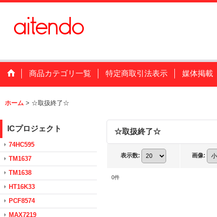
商品カテゴリ一覧
特定商取引法表示
媒体掲載
ホーム
>
☆取扱終了☆
ICプロジェクト
☆取扱終了☆
74HC595
表示数
:
画像
:
TM1637
TM1638
0
件
HT16K33
PCF8574
MAX7219