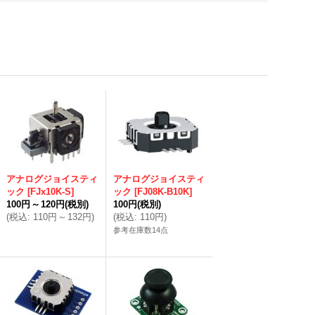
アナログジョイスティ
アナログジョイスティ
ック
[
FJx10K-S
]
ック
[
FJ08K-B10K
]
100円
～
120円
(税別)
100円
(税別)
(
税込
:
110円
～
132円
)
(
税込
:
110円
)
参考在庫数14点