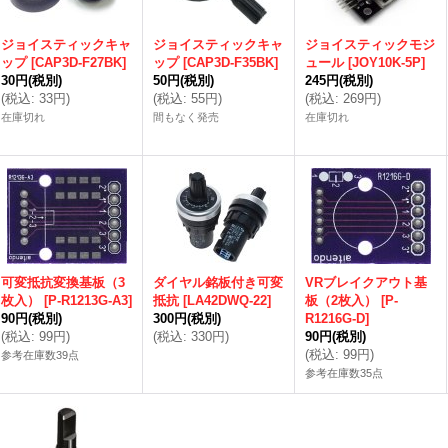
ジョイスティックキャ
ジョイスティックキャ
ジョイスティックモジ
ップ
[
CAP3D-F27BK
]
ップ
[
CAP3D-F35BK
]
ュール
[
JOY10K-5P
]
30円
(税別)
50円
(税別)
245円
(税別)
(
税込
:
33円
)
(
税込
:
55円
)
(
税込
:
269円
)
在庫切れ
間もなく発売
在庫切れ
可変抵抗変換基板（3
ダイヤル銘板付き可変
VRブレイクアウト基
枚入）
[
P-R1213G-A3
]
抵抗
[
LA42DWQ-22
]
板（2枚入）
[
P-
90円
(税別)
300円
(税別)
R1216G-D
]
(
税込
:
99円
)
(
税込
:
330円
)
90円
(税別)
(
税込
:
99円
)
参考在庫数39点
参考在庫数35点