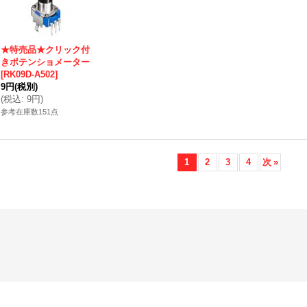
★特売品★クリック付
きポテンショメーター
[
RK09D-A502
]
9円
(税別)
(
税込
:
9円
)
参考在庫数151点
1
2
3
4
次
»