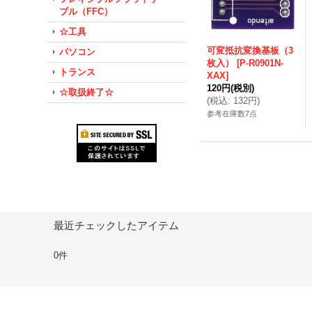
ブル（FFC）
☆工具
可変抵抗変換基板（3
パソコン
枚入）
[
P-R0901N-
トランス
XAX
]
120円
(税別)
☆取扱終了☆
(
税込
:
132円
)
参考在庫数7点
最近チェックしたアイテム
0件