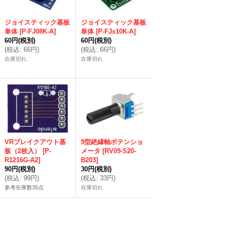
ジョイスティック基板
ジョイスティック基板
単体
[
P-FJ08K-A
]
単体
[
P-FJx10K-A
]
60円
(税別)
60円
(税別)
(
税込
:
66円
)
(
税込
:
66円
)
在庫切れ
在庫切れ
VRブレイクアウト基
9型絶縁軸ポテンショ
板（2枚入）
[
P-
メータ
[
RV09-S20-
R1216G-A2
]
B203
]
90円
(税別)
30円
(税別)
(
税込
:
99円
)
(
税込
:
33円
)
参考在庫数35点
在庫切れ