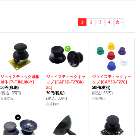
1
2
3
4
次
»
ジョイスティック基板
ジョイスティックキャ
ジョイスティックキャ
単体
[
P-FJN10K-Y
]
ップ
[
CAP3D-F27BK-
ップ
[
CAP3D-F27C
]
50円
(税別)
S1
]
50円
(税別)
(
税込
:
55円
)
30円
(税別)
(
税込
:
55円
)
(
税込
:
33円
)
在庫切れ
在庫切れ
在庫切れ