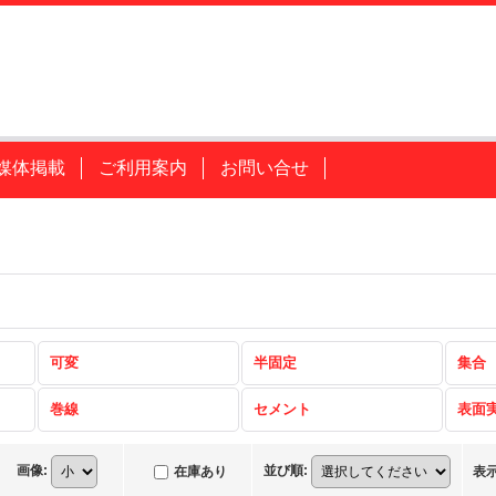
媒体掲載
ご利用案内
お問い合せ
可変
半固定
集合
巻線
セメント
表面
画像
:
並び順
:
在庫あり
表