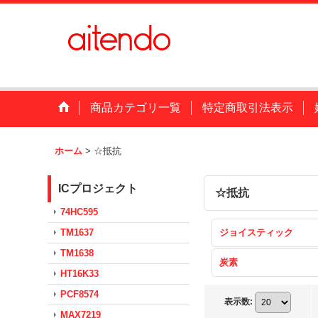
商品カテゴリ一覧
特定商取引法表示
ホーム
>
☆抵抗
ICプロジェクト
☆抵抗
74HC595
TM1637
ジョイスティック
TM1638
炭素
HT16K33
PCF8574
表示数
:
MAX7219