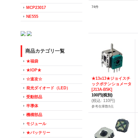
74
件
MCP23017
NE555
商品カテゴリ一覧
★福袋
★IOP★
★13x13★ジョイスチ
☆速攻☆
ックポテンショメータ
発光ダイオード（LED）
[
J13A-B5K
]
100円
(税別)
受動部品
(
税込
:
110円
)
半導体
参考在庫数8点
機構部品
モジュール
★バッテリー