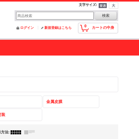
文字サイズ
:
0
カートの中身
ログイン
新規登録はこちら
金属皮膜
実装
示方法
: