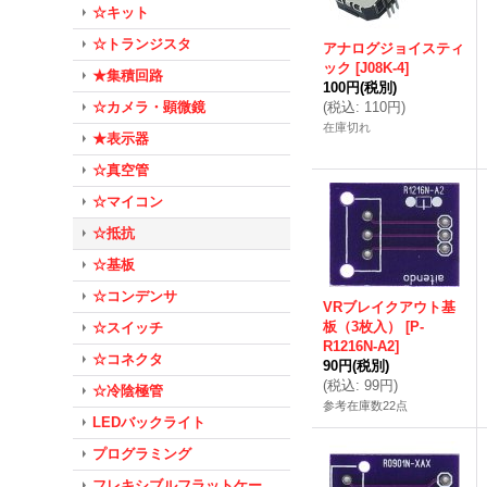
☆キット
☆トランジスタ
アナログジョイスティ
ック
[
J08K-4
]
★集積回路
100円
(税別)
☆カメラ・顕微鏡
(
税込
:
110円
)
在庫切れ
★表示器
☆真空管
☆マイコン
☆抵抗
☆基板
☆コンデンサ
VRブレイクアウト基
板（3枚入）
[
P-
☆スイッチ
R1216N-A2
]
☆コネクタ
90円
(税別)
(
税込
:
99円
)
☆冷陰極管
参考在庫数22点
LEDバックライト
プログラミング
フレキシブルフラットケー