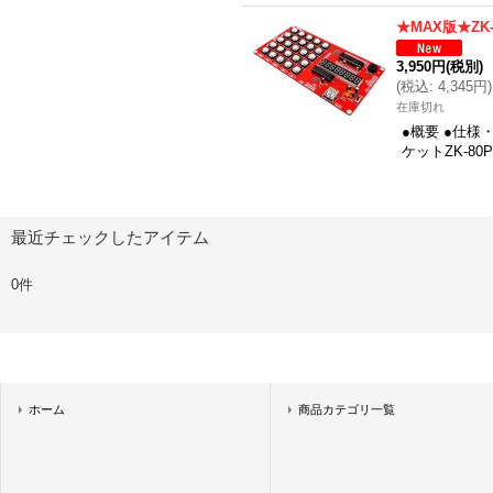
★MAX版★ZK
3,950円
(税別)
(
税込
:
4,345円
)
在庫切れ
●概要 ●仕様
ケットZK-8
最近チェックしたアイテム
0件
ホーム
商品カテゴリ一覧