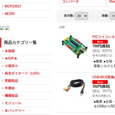
コンバータ
Ras
MCP23017
NE555
表示数
:
画像
:
12
件
PICマイコン
商品カテゴリ一覧
750円
(税別)
(
税込
:
825円
)
★福袋
参考在庫数17点
★IOP★
●概要 ●仕様
☆速攻☆
基板シルクと
発光ダイオード（LED）
USB-RCA変
受動部品
352円
(税別)
半導体
(
税込
:
387円
)
機構部品
参考在庫数2点
●概要 ●仕様・
モジュール
をUSBから
★バッテリー