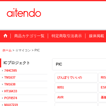
商品カテゴリ一覧
特定商取引法表示
媒体掲載
ホーム
>
☆マイコン
>
PIC
ICプロジェクト
PIC
74HC595
TM1637
びんぼうでいいの
RIS
TM1638
8051
ES
HT16K33
AVR
基
PCF8574
MAX7219