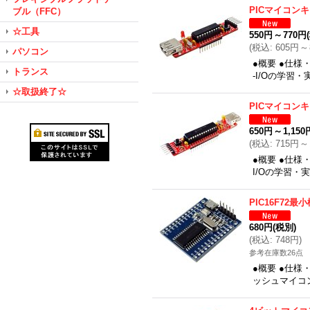
PICマイコン
ブル（FFC）
☆工具
550円
～
770円
(
税込
:
605円
～
パソコン
●概要 ●仕様
トランス
-I/Oの学習
☆取扱終了☆
PICマイコン
650円
～
1,150
(
税込
:
715円
～
●概要 ●仕様
I/Oの学習・
PIC16F72
680円
(税別)
(
税込
:
748円
)
参考在庫数26点
●概要 ●仕様
ッシュマイコン