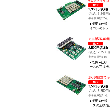
4ビットマイコ
2,950円
(税別)
(
税込
:
3,245円
)
参考在庫数32点
●概要 ●仕
イコンのトレー
ミニ版ZK-80
2,500円
(税別)
(
税込
:
2,750円
)
参考在庫数34点
●概要 ●仕様
ースの互換機、
ZK-80組立て
3,500円
(税別)
(
税込
:
3,850円
)
参考在庫数11点
●概要 ●仕様
ースの互換機、