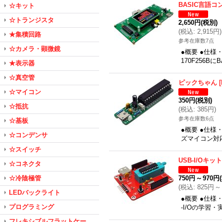
BASIC言語
☆キット
☆トランジスタ
2,650円
(税別)
(
税込
:
2,915円
)
★集積回路
参考在庫数7点
☆カメラ・顕微鏡
●概要 ●仕様
170F256
★表示器
☆真空管
ピックちゃん
[
☆マイコン
350円
(税別)
☆抵抗
(
税込
:
385円
)
参考在庫数6点
☆基板
●概要 ●仕様
☆コンデンサ
ズマイコン対
☆スイッチ
USB-I/Oキット
☆コネクタ
☆冷陰極管
750円
～
970円
(
税込
:
825円
～
LEDバックライト
●概要 ●仕様
プログラミング
-I/Oの学習
フレキシブルフラットケー