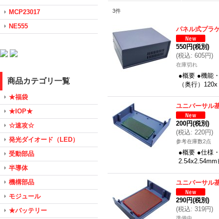
3
件
MCP23017
NE555
パネル式プラ
550円
(税別)
(
税込
:
605円
)
在庫切れ
●概要 ●機
商品カテゴリ一覧
（奥行）120
★福袋
ユニバーサル基板
★IOP★
200円
(税別)
☆速攻☆
(
税込
:
220円
)
発光ダイオード（LED）
参考在庫数2点
●概要 ●仕様
受動部品
2.54x2.5
半導体
機構部品
ユニバーサル基板
モジュール
290円
(税別)
(
税込
:
319円
)
★バッテリー
準備中