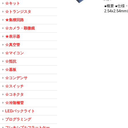
☆キット
●概要 ●仕様
2.54x2.5
☆トランジスタ
★集積回路
☆カメラ・顕微鏡
★表示器
☆真空管
☆マイコン
☆抵抗
☆基板
☆コンデンサ
☆スイッチ
☆コネクタ
☆冷陰極管
LEDバックライト
プログラミング
フレキシブルフラットケー