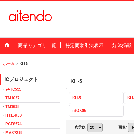
商品カテゴリ一覧
特定商取引法表示
媒体掲載
ホーム
>
KH-5
ICプロジェクト
KH-5
74HC595
TM1637
KH-5
KH-
TM1638
iBOX96
HT16K33
PCF8574
表示数
:
画像
:
MAX7219