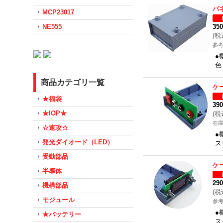
パ
MCP23017
NE555
35
(
税
参考
●
色
商品カテゴリ一覧
ケ
★福袋
39
★IOP★
(
税
在
☆速攻☆
●
発光ダイオード（LED）
ス
受動部品
ケ
半導体
29
機構部品
(
税
モジュール
参考
●
★バッテリー
ス