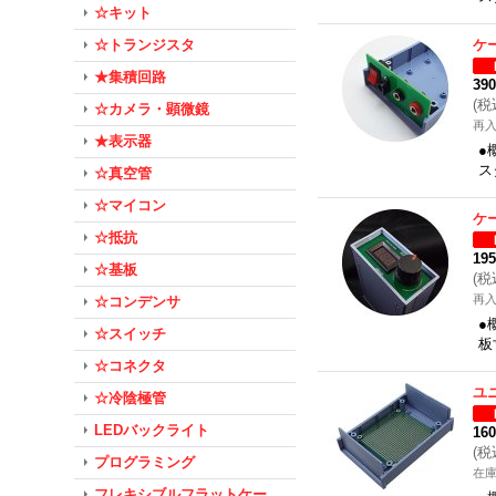
☆キット
☆トランジスタ
ケ
★集積回路
39
(
税
☆カメラ・顕微鏡
再
★表示器
●
ス
☆真空管
☆マイコン
ケ
☆抵抗
19
☆基板
(
税
再
☆コンデンサ
●
☆スイッチ
板
☆コネクタ
ユ
☆冷陰極管
LEDバックライト
16
(
税
プログラミング
在
フレキシブルフラットケー