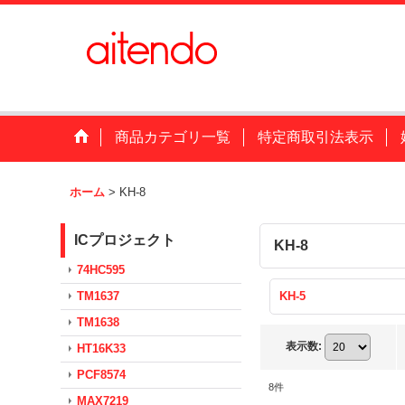
商品カテゴリ一覧
特定商取引法表示
ホーム
>
KH-8
ICプロジェクト
KH-8
74HC595
TM1637
KH-5
TM1638
表示数
:
HT16K33
PCF8574
8
件
MAX7219