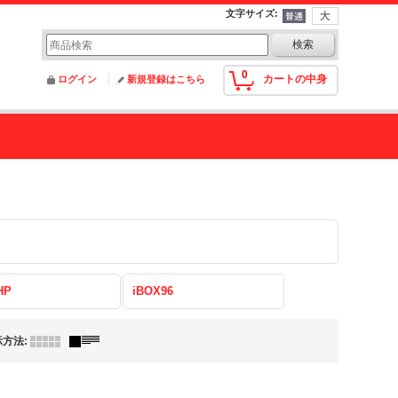
文字サイズ
:
0
カートの中身
ログイン
新規登録はこちら
HP
iBOX96
示方法
: