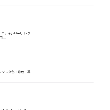
エポキシFR-4、レジ
定用…
、レジスタ色：緑色、基