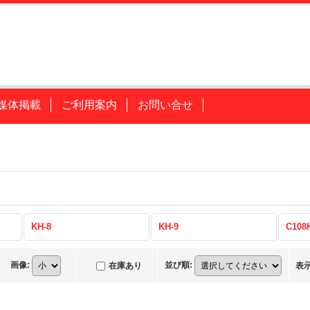
媒体掲載
ご利用案内
お問い合せ
KH-8
KH-9
C108
画像
:
並び順
:
在庫あり
表