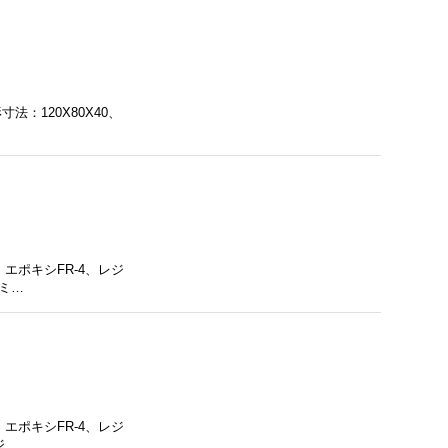
：120X80X40、
エポキシFR-4、レジ
ーミ…
エポキシFR-4、レジ
ジ…