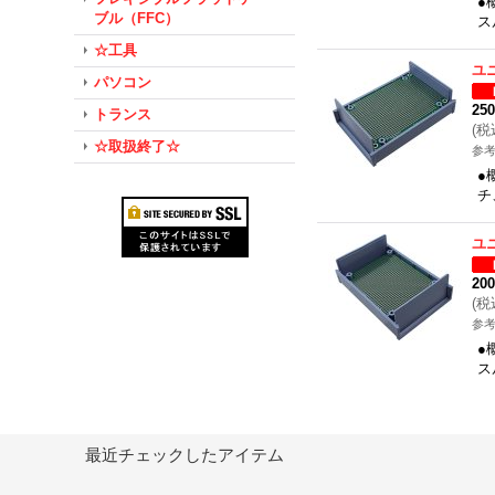
●
ブル（FFC）
ス
☆工具
ユ
パソコン
25
トランス
(
税
☆取扱終了☆
参考
●
チ
ユ
20
(
税
参考
●
ス
最近チェックしたアイテム