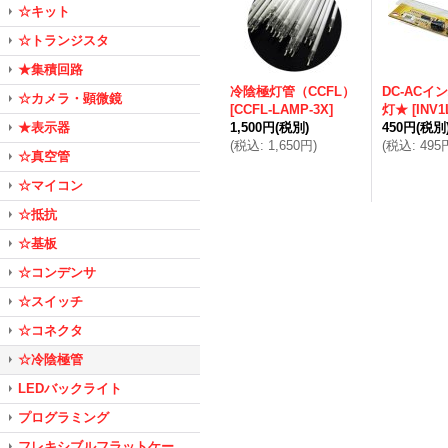
☆キット
☆トランジスタ
★集積回路
冷陰極灯管（CCFL）
DC-ACイ
☆カメラ・顕微鏡
[
CCFL-LAMP-3X
]
灯★
[
INV1
★表示器
1,500円
(税別)
450円
(税別
(
税込
:
1,650円
)
(
税込
:
495
☆真空管
☆マイコン
☆抵抗
☆基板
☆コンデンサ
☆スイッチ
☆コネクタ
☆冷陰極管
LEDバックライト
プログラミング
フレキシブルフラットケー