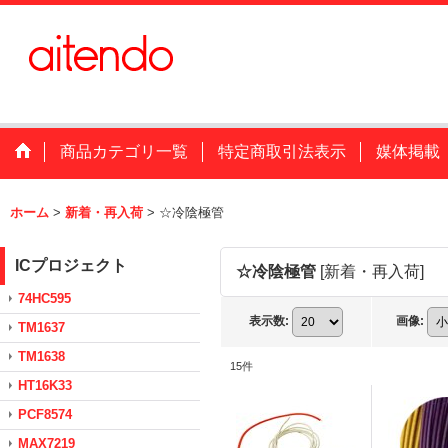
商品カテゴリ一覧
特定商取引法表示
媒体掲載
ホーム
>
新着・再入荷
>
☆冷陰極管
ICプロジェクト
☆冷陰極管
[
新着・再入荷
]
74HC595
表示数
:
画像
:
TM1637
TM1638
15
件
HT16K33
PCF8574
MAX7219