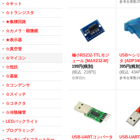
参考在庫数2
☆キット
☆トランジスタ
★集積回路
☆カメラ・顕微鏡
★表示器
☆真空管
極小RS232-TTLモジ
USB〜シ
☆マイコン
ュール
[
MAX232-M
]
タ
[
ADP34
199円
(税別)
395円
(税別
☆抵抗
(
税込
:
218円
)
(
税込
:
434
☆基板
在庫切れ
参考在庫数2
☆コンデンサ
☆スイッチ
☆コネクタ
☆冷陰極管
LEDバックライト
プログラミング
USB-UARTコンバータ
USB-UA
フレキシブルフラットケー