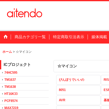
商品カテゴリ一覧
特定商取引法表示
媒体掲載
ホーム
>
☆マイコン
ICプロジェクト
☆マイコン
74HC595
TM1637
びんぼうでいいの
RIS
TM1638
8051
ES
HT16K33
AVR
基
PCF8574
MAX7219