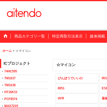
商品カテゴリ一覧
特定商取引法表示
媒体掲載
ホーム
>
☆マイコン
ICプロジェクト
☆マイコン
74HC595
TM1637
びんぼうでいいの
RIS
TM1638
8051
ES
HT16K33
AVR
基
PCF8574
MAX7219