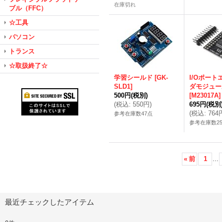
在庫切れ
ブル（FFC）
☆工具
パソコン
トランス
☆取扱終了☆
学習シールド
[
GK-
I/Oポー
SLD1
]
ダモジュー
500円
(税別)
[
M23017A
]
(
税込
:
550円
)
695円
(税別
(
税込
:
764
参考在庫数47点
参考在庫数2
«
前
1
...
最近チェックしたアイテム