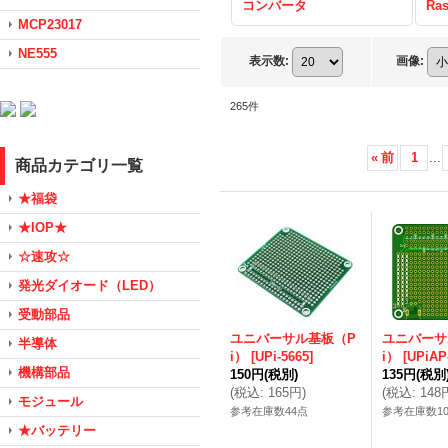
コンバータ
Ras
MCP23017
NE555
表示数
:
画像
:
265
件
«
前
1
...
商品カテゴリ一覧
★福袋
★IOP★
☆速攻☆
発光ダイオード（LED）
受動部品
ユニバーサル基板（P
ユニバーサ
半導体
i）
[
UPi-5665
]
i）
[
UPiAP
機構部品
150円
(税別)
135円
(税別
(
税込
:
165円
)
(
税込
:
148
モジュール
参考在庫数44点
参考在庫数1
★バッテリー