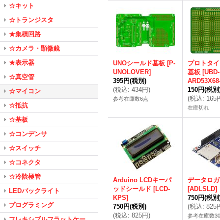
☆キット
☆トランジスタ
★集積回路
☆カメラ・顕微鏡
★表示器
UNOシールド基板
[
P-
プロトタイ
UNOLOVER
]
基板
[
UBD-
☆真空管
395円
(税別)
ARD53X68
(
税込
:
434円
)
150円
(税別
☆マイコン
(
税込
:
165
参考在庫数6点
☆抵抗
在庫切れ
☆基板
☆コンデンサ
☆スイッチ
☆コネクタ
☆冷陰極管
Arduino LCDキーパ
データロガ
ッドシールド
[
LCD-
[
ADLSLD
]
LEDバックライト
KPS
]
750円
(税別
プログラミング
750円
(税別)
(
税込
:
825
(
税込
:
825円
)
参考在庫数3
フレキシブルフラットケー