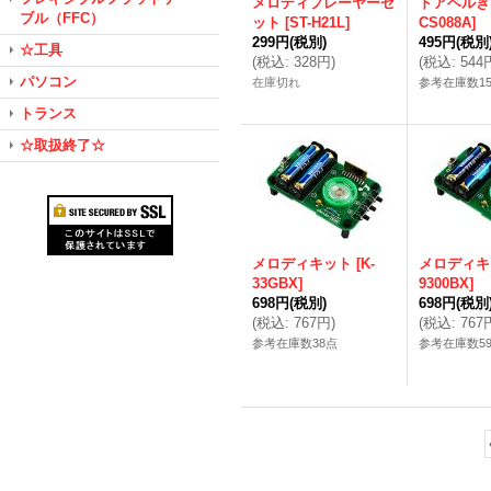
メロディプレーヤーセ
ドアベルき
ブル（FFC）
ット
[
ST-H21L
]
CS088A
]
299円
(税別)
495円
(税別
☆工具
(
税込
:
328円
)
(
税込
:
544
パソコン
在庫切れ
参考在庫数1
トランス
☆取扱終了☆
メロディキット
[
K-
メロディキ
33GBX
]
9300BX
]
698円
(税別)
698円
(税別
(
税込
:
767円
)
(
税込
:
767
参考在庫数38点
参考在庫数5