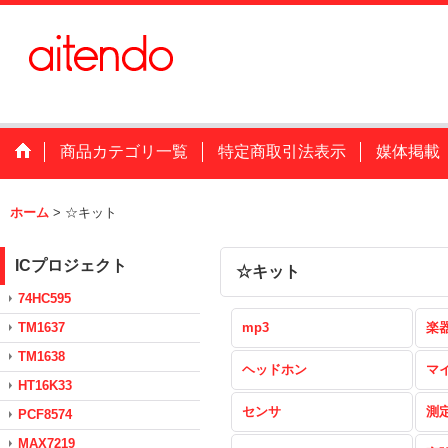
商品カテゴリ一覧
特定商取引法表示
媒体掲載
ホーム
>
☆キット
ICプロジェクト
☆キット
74HC595
TM1637
mp3
楽
TM1638
ヘッドホン
マ
HT16K33
センサ
測
PCF8574
MAX7219