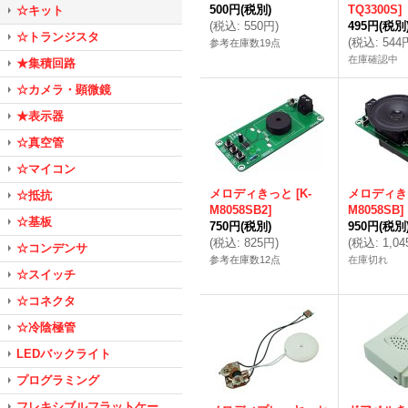
500円
(税別)
TQ3300S
]
☆キット
(
税込
:
550円
)
495円
(税別
☆トランジスタ
(
税込
:
544
参考在庫数19点
在庫確認中
★集積回路
☆カメラ・顕微鏡
★表示器
☆真空管
☆マイコン
メロディきっと
[
K-
メロディき
☆抵抗
M8058SB2
]
M8058SB
]
☆基板
750円
(税別)
950円
(税別
(
税込
:
825円
)
(
税込
:
1,0
☆コンデンサ
参考在庫数12点
在庫切れ
☆スイッチ
☆コネクタ
☆冷陰極管
LEDバックライト
プログラミング
フレキシブルフラットケー