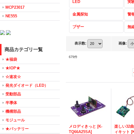
LED
実
MCP23017
金属探知
警
NE555
ブザー
無
表示数
:
画像
:
商品カテゴリ一覧
679
件
★福袋
★IOP★
☆速攻☆
発光ダイオード（LED）
受動部品
半導体
機構部品
モジュール
メロディきっと
[
K-
楽しい32
★バッテリー
TQ66A25SA
]
ィキット
[