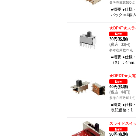
参考在庫数580点
●概要 ●仕様
パック＝4個
★DP4T★ス
30円
(税別)
(
税込
:
33円
)
参考在庫数21点
●概要 ●仕様
（X）：4mm
★DPDT★大
40円
(税別)
(
税込
:
44円
)
参考在庫数811点
●概要 ●仕様
表記価格：1
スライドスイッ
90円
(税別)