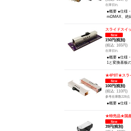
在庫切れ
●概要 ●仕様・
mΩMAX、絶縁
スライドスイッ
150円
(税別)
(
税込
:
165円
)
在庫切れ
●概要 ●仕様
1と変換基板の
★4P8T★ス
100円
(税別)
(
税込
:
110円
)
参考在庫数228点
●概要 ●仕
★特売品★国産
39円
(税別)