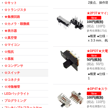
2接点、操作
☆キット
☆トランジスタ
★2P3T★マ
★集積回路
100円
(税別)
☆カメラ・顕微鏡
(
税込
:
110円
)
★表示器
参考在庫数173点
●概要 ●仕様
☆真空管
x 3.3 mm
☆マイコン
★DPDT★大
☆抵抗
☆基板
50円
(税別)
(
税込
:
55円
)
☆コンデンサ
参考在庫数30点
☆スイッチ
●概要 ●仕様
1
☆コネクタ
☆冷陰極管
★DP4T★ス
LEDバックライト
100円
(税別)
プログラミング
(
税込
:
110円
)
参考在庫数67点
フレキシブルフラットケー