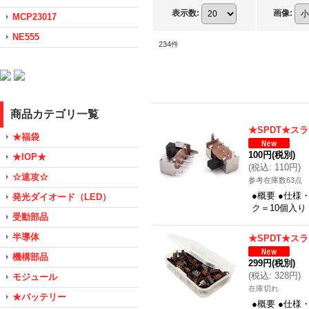
表示数
:
画像
:
MCP23017
NE555
234
件
商品カテゴリ一覧
★SPDT★ス
★福袋
100円
(税別)
★IOP★
(
税込
:
110円
)
☆速攻☆
参考在庫数63点
●概要 ●仕様
発光ダイオード（LED）
ク＝10個入り
受動部品
半導体
★SPDT★ス
機構部品
299円
(税別)
(
税込
:
328円
)
モジュール
在庫切れ
★バッテリー
●概要 ●仕様・