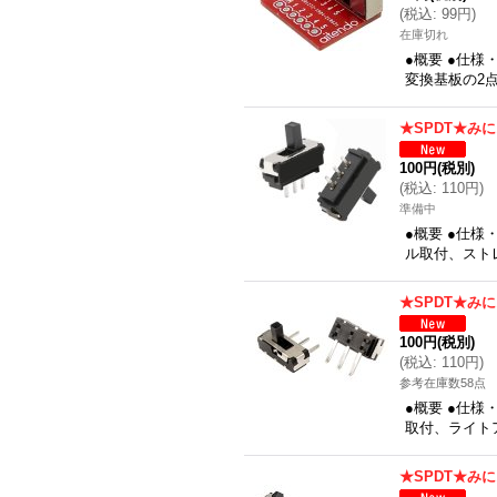
(
税込
:
99円
)
在庫切れ
●概要 ●仕様
変換基板の2点
★SPDT★み
100円
(税別)
(
税込
:
110円
)
準備中
●概要 ●仕様
ル取付、ストレ
★SPDT★み
100円
(税別)
(
税込
:
110円
)
参考在庫数58点
●概要 ●仕様
取付、ライトア
★SPDT★み