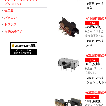
●概要 ●仕様
ブル（FFC）
個入
☆工具
パソコン
★1回路2接点
トランス
100円
(税別)
(
税込
:
110円
)
☆取扱終了☆
参考在庫数36点
●概要 ●仕様
入り
★2回路3接点
30円
(税別)
(
税込
:
33円
)
在庫切れ
●概要 ●仕様
ションよりお
★2回路2接点
100円
(税別)
(
税込
:
110円
)