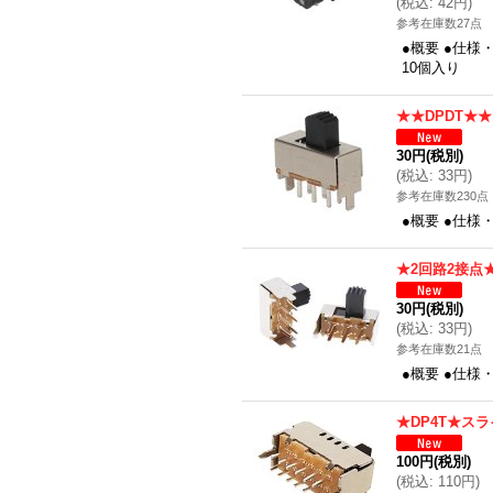
(
税込
:
42円
)
参考在庫数27点
●概要 ●仕様
10個入り
★★DPDT★
30円
(税別)
(
税込
:
33円
)
参考在庫数230点
●概要 ●仕様
★2回路2接点
30円
(税別)
(
税込
:
33円
)
参考在庫数21点
●概要 ●仕様
★DP4T★ス
100円
(税別)
(
税込
:
110円
)