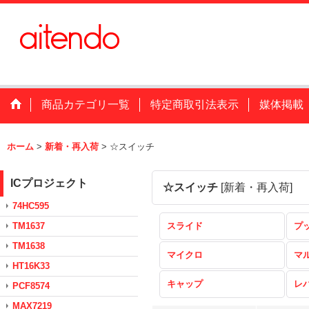
商品カテゴリ一覧
特定商取引法表示
媒体掲載
ホーム
>
新着・再入荷
>
☆スイッチ
ICプロジェクト
☆スイッチ
[
新着・再入荷
]
74HC595
TM1637
スライド
プ
TM1638
マイクロ
マ
HT16K33
キャップ
レ
PCF8574
MAX7219