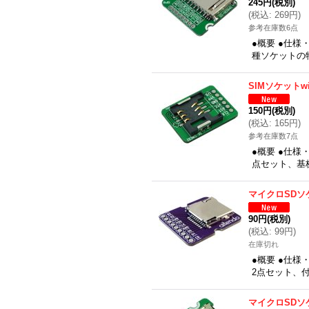
245円
(税別)
(
税込
:
269円
)
参考在庫数6点
●概要 ●仕
種ソケットの
SIMソケットw
150円
(税別)
(
税込
:
165円
)
参考在庫数7点
●概要 ●仕
点セット、基板寸
マイクロSDソ
90円
(税別)
(
税込
:
99円
)
在庫切れ
●概要 ●仕
2点セット、付属
マイクロSDソケ