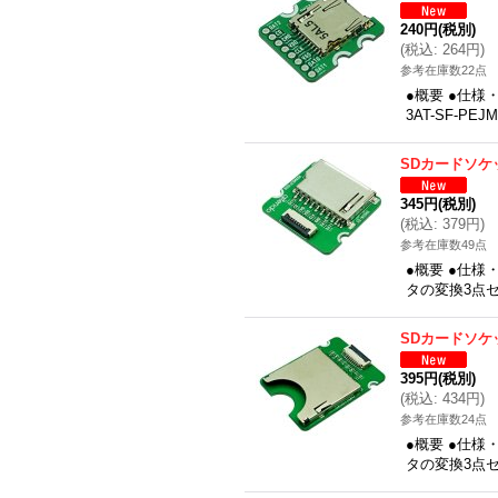
240円
(税別)
(
税込
:
264円
)
参考在庫数22点
●概要 ●仕様
3AT-SF-P
SDカードソケ
345円
(税別)
(
税込
:
379円
)
参考在庫数49点
●概要 ●仕
タの変換3点セッ
SDカードソケ
395円
(税別)
(
税込
:
434円
)
参考在庫数24点
●概要 ●仕
タの変換3点セ