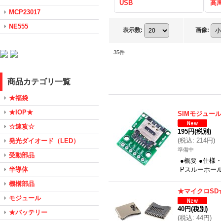
USB
高
MCP23017
NE555
表示数
:
画像
:
35
件
商品カテゴリ一覧
★福袋
★IOP★
SIMモジュー
☆速攻☆
195円
(税別)
(
税込
:
214円
)
発光ダイオード（LED）
準備中
受動部品
●概要 ●仕様
半導体
Pスルーホー
機構部品
★マイクロSD
モジュール
40円
(税別)
★バッテリー
(
税込
:
44円
)