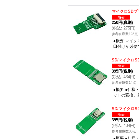
マイクロSDプ
250円
(税別)
(
税込
:
275円
)
参考在庫数128点
●概要 マイク
田付けが必要で
SD/マイクロS
395円
(税別)
(
税込
:
434円
)
参考在庫数14点
●概要 ●仕
ットの変換、
SD/マイクロS
395円
(税別)
(
税込
:
434円
)
参考在庫数36点
●概要 ●仕