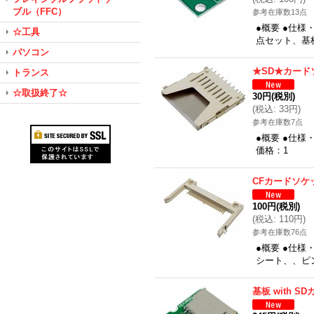
ブル（FFC）
参考在庫数13点
●概要 ●仕
☆工具
点セット、基板
パソコン
★SD★カード
トランス
☆取扱終了☆
30円
(税別)
(
税込
:
33円
)
参考在庫数7点
●概要 ●仕
価格：1
CFカードソケ
100円
(税別)
(
税込
:
110円
)
参考在庫数76点
●概要 ●仕
シート、、ピ
基板 with 