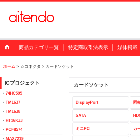
商品カテゴリ一覧
特定商取引法表示
媒体掲載
ホーム
>
☆コネクタ
>
カードソケット
ICプロジェクト
カードソケット
74HC595
TM1637
DisplayPort
同
TM1638
SATA
HD
HT16K33
ミニPCI
カ
PCF8574
MAX7219