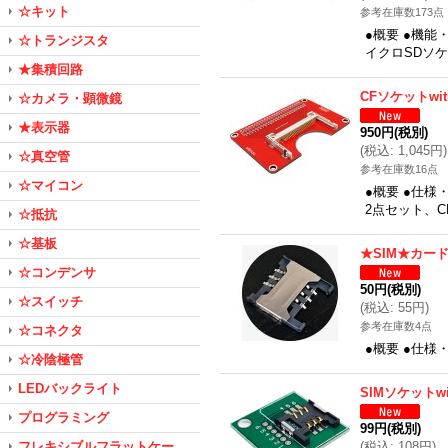
☆キット
参考在庫数173点
●概要 ●機
☆トランジスタ
イクロSDソケ
★集積回路
CFソケットwi
☆カメラ・顕微鏡
★表示器
950円
(税別)
(
税込
:
1,045円
)
☆真空管
参考在庫数16点
☆マイコン
●概要 ●仕
2点セット、
☆抵抗
☆基板
★SIM★カー
☆コンデンサ
50円
(税別)
☆スイッチ
(
税込
:
55円
)
参考在庫数4点
☆コネクタ
●概要 ●仕様
☆冷陰極管
LEDバックライト
SIMソケットw
プログラミング
99円
(税別)
フレキシブルフラットケー
(
税込
:
108円
)