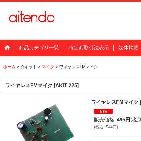
商品カテゴリ一覧
特定商取引法表示
媒体掲載
ホーム
>
☆キット
>
マイク
>
ワイヤレスFMマイク
ワイヤレスFMマイク
[
AKIT-225
]
ワイヤレスFMマイク
販売価格
:
495円
(税別
(
税込
:
544円
)