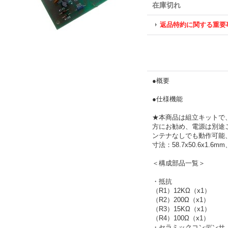
在庫切れ
返品特約に関する重要
●概要
●仕様機能
★本商品は組立キットで
方にお勧め、電源は別途
ンテナなしでも動作可能、
寸法：58.7x50.6x1.6
＜構成部品一覧＞
・抵抗
（R1）12KΩ（x1）
（R2）200Ω（x1）
（R3）15KΩ（x1）
（R4）100Ω（x1）
・セラミックコンデンサ