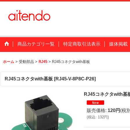
商品カテゴリ一覧
特定商取引法表示
媒体掲載
ホーム
>
受動部品
>
RJ45
>
RJ45コネクタwith基板
RJ45コネクタwith基板
[
RJ45-V-8P8C-P26
]
RJ45コネクタwith基
販売価格
:
120円
(税別
(
税込
:
132円
)