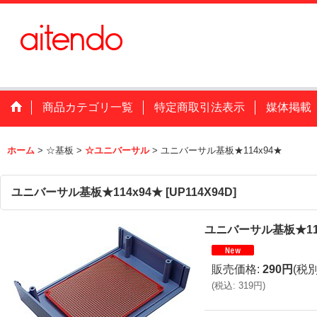
商品カテゴリ一覧
特定商取引法表示
媒体掲載
ホーム
>
☆基板
>
☆ユニバーサル
>
ユニバーサル基板★114x94★
ユニバーサル基板★114x94★
[
UP114X94D
]
ユニバーサル基板★11
販売価格
:
290円
(税別
(
税込
:
319円
)