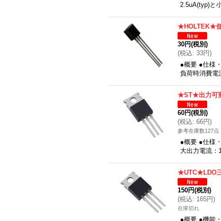
2.5uA(t
★HOLTEK
30円
(税別)
(
税込
:
33円
)
●概要 ●仕様
負荷時消費電流
★ST★出力可
60円
(税別)
(
税込
:
66円
)
参考在庫数127点
●概要 ●仕様
大出力電流：1
★UTC★LDO
150円
(税別)
(
税込
:
165円
)
在庫切れ
●概要 ●機能