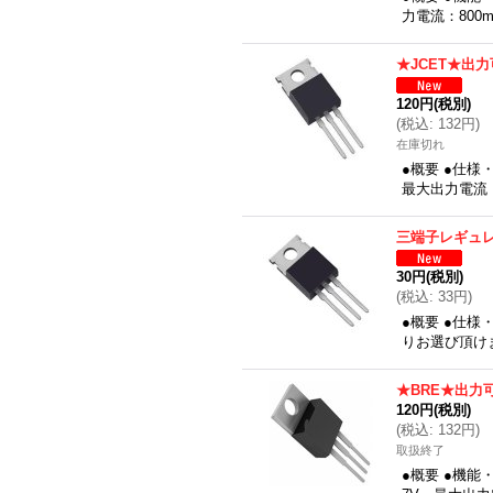
力電流：800
★JCET★出
120円
(税別)
(
税込
:
132円
)
在庫切れ
●概要 ●仕様
最大出力電流：
三端子レギュ
30円
(税別)
(
税込
:
33円
)
●概要 ●仕様
りお選び頂けま
★BRE★出力
120円
(税別)
(
税込
:
132円
)
取扱終了
●概要 ●機能・