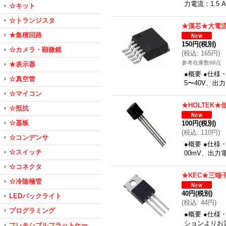
力電流：1.5
☆キット
☆トランジスタ
★漢芯★大電
★集積回路
150円
(税別)
☆カメラ・顕微鏡
(
税込
:
165円
)
参考在庫数68点
★表示器
●概要 ●仕様
☆真空管
5〜40V、出
☆マイコン
★HOLTEK
☆抵抗
☆基板
100円
(税別)
(
税込
:
110円
)
☆コンデンサ
●概要 ●仕様
☆スイッチ
00mV、出力
☆コネクタ
★KEC★三端
☆冷陰極管
40円
(税別)
LEDバックライト
(
税込
:
44円
)
プログラミング
●概要 ●仕様
ションよりお選
フレキシブルフラットケー