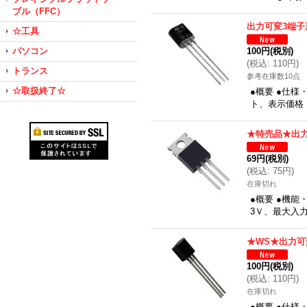
ブル（FFC）
出力可変3端子
☆工具
パソコン
100円
(税別)
(
税込
:
110円
)
トランス
参考在庫数10点
☆取扱終了☆
●概要 ●仕様
ト、表示価格
★特売品★出
69円
(税別)
(
税込
:
75円
)
在庫切れ
●概要 ●機能
3Ｖ、最大入力
★WS★出力可
100円
(税別)
(
税込
:
110円
)
在庫切れ
●概要 ●仕様