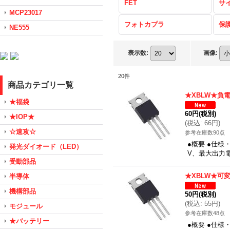
FET
サ
MCP23017
フォトカプラ
保
NE555
表示数
:
画像
:
20
件
商品カテゴリ一覧
★XBLW★負
★福袋
60円
(税別)
★IOP★
(
税込
:
66円
)
☆速攻☆
参考在庫数90点
●概要 ●仕様
発光ダイオード（LED）
V、最大出力電
受動部品
★XBLW★可
半導体
機構部品
50円
(税別)
(
税込
:
55円
)
モジュール
参考在庫数48点
★バッテリー
●概要 ●仕様