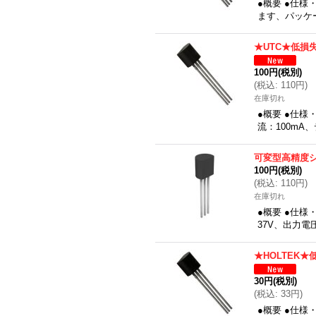
●概要 ●仕様
ます、パッケージ
★UTC★低損
100円
(税別)
(
税込
:
110円
)
在庫切れ
●概要 ●仕様
流：100mA
可変型高精度
100円
(税別)
(
税込
:
110円
)
在庫切れ
●概要 ●仕
37V、出力電
★HOLTEK
30円
(税別)
(
税込
:
33円
)
●概要 ●仕