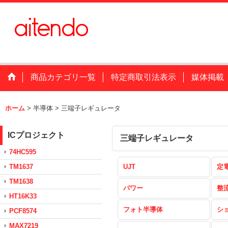
商品カテゴリ一覧
特定商取引法表示
媒体掲載
ホーム
>
半導体
>
三端子レギュレータ
ICプロジェクト
三端子レギュレータ
74HC595
TM1637
UJT
定
TM1638
パワー
整
HT16K33
フォト半導体
シ
PCF8574
MAX7219