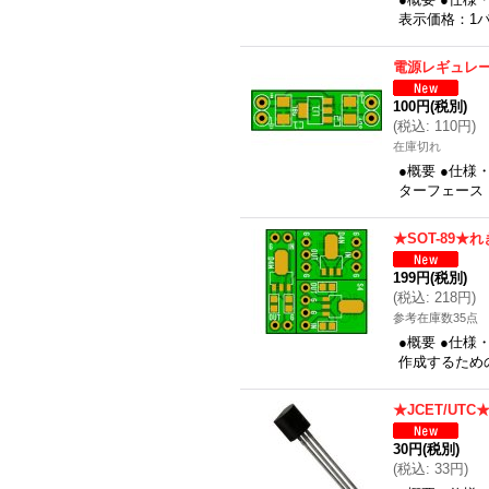
表示価格：1パ
電源レギュレ
100円
(税別)
(
税込
:
110円
)
在庫切れ
●概要 ●仕様
ターフェース：
★SOT-89★
199円
(税別)
(
税込
:
218円
)
参考在庫数35点
●概要 ●仕様
作成するための
★JCET/U
30円
(税別)
(
税込
:
33円
)