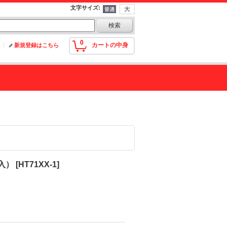
文字サイズ
:
0
カートの中身
新規登録はこちら
入）
[
HT71XX-1
]