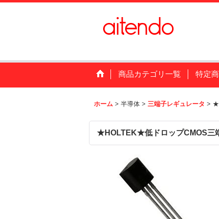
商品カテゴリ一覧
特定商
ホーム
>
半導体
>
三端子レギュレータ
>
★
★HOLTEK★低ドロップCMOS