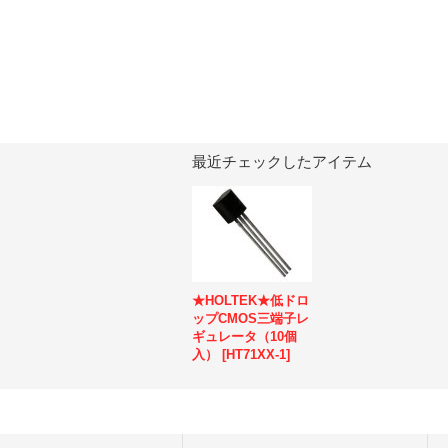
最近チェックしたアイテム
★HOLTEK★低ドロ
ップCMOS三端子レ
ギュレータ（10個
入）
[
HT71XX-1
]