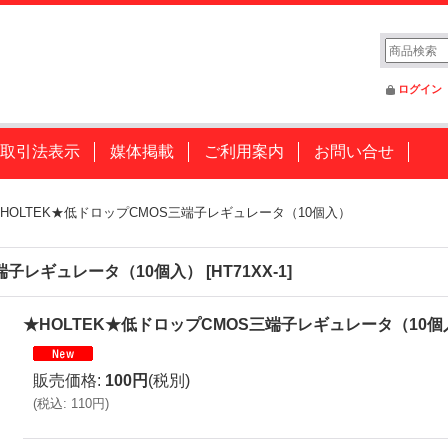
ログイン
取引法表示
媒体掲載
ご利用案内
お問い合せ
HOLTEK★低ドロップCMOS三端子レギュレータ（10個入）
三端子レギュレータ（10個入）
[
HT71XX-1
]
★HOLTEK★低ドロップCMOS三端子レギュレータ（10個
販売価格
:
100円
(税別)
(
税込
:
110円
)