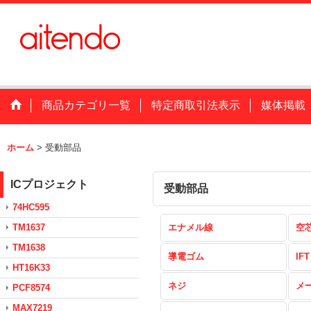
商品カテゴリ一覧
特定商取引法表示
媒体掲載
ホーム
>
受動部品
ICプロジェクト
受動部品
74HC595
TM1637
エナメル線
空
TM1638
導電ゴム
IFT
HT16K33
ネジ
メ
PCF8574
MAX7219