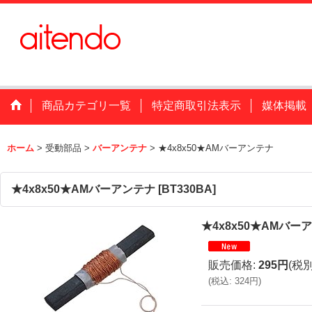
商品カテゴリ一覧
特定商取引法表示
媒体掲載
ホーム
>
受動部品
>
バーアンテナ
>
★4x8x50★AMバーアンテナ
★4x8x50★AMバーアンテナ
[
BT330BA
]
★4x8x50★AMバー
販売価格
:
295円
(税別
(
税込
:
324円
)